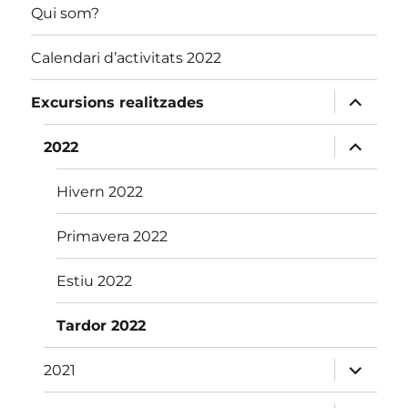
Qui som?
Calendari d’activitats 2022
amplia
Excursions realitzades
el
menú
fill
amplia
2022
el
menú
fill
Hivern 2022
Primavera 2022
Estiu 2022
Tardor 2022
amplia
2021
el
menú