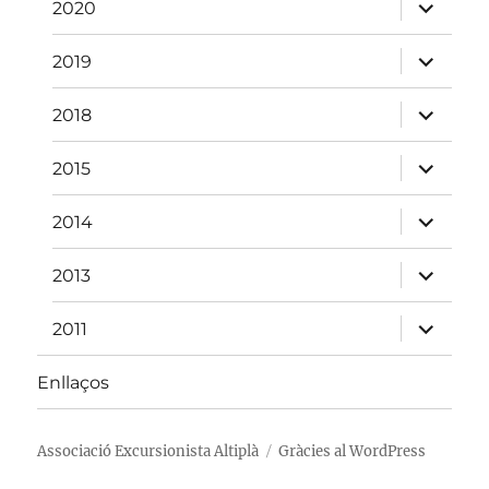
fill
amplia
2020
el
menú
fill
amplia
2019
el
menú
fill
amplia
2018
el
menú
fill
amplia
2015
el
menú
fill
amplia
2014
el
menú
fill
amplia
2013
el
menú
fill
amplia
2011
el
menú
fill
Enllaços
Associació Excursionista Altiplà
Gràcies al WordPress