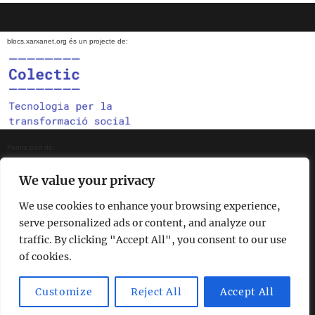
blocs.xarxanet.org és un projecte de:
Forma part de:
We value your privacy
We use cookies to enhance your browsing experience,
En col·laboració amb:
serve personalized ads or content, and analyze our
traffic. By clicking "Accept All", you consent to our use
of cookies.
Amb el suport de:
Customize
Reject All
Accept All