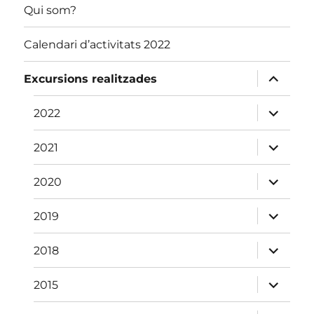
Qui som?
Calendari d’activitats 2022
amplia
Excursions realitzades
el
menú
fill
amplia
2022
el
menú
fill
amplia
2021
el
menú
fill
amplia
2020
el
menú
fill
amplia
2019
el
menú
fill
amplia
2018
el
menú
fill
amplia
2015
el
menú