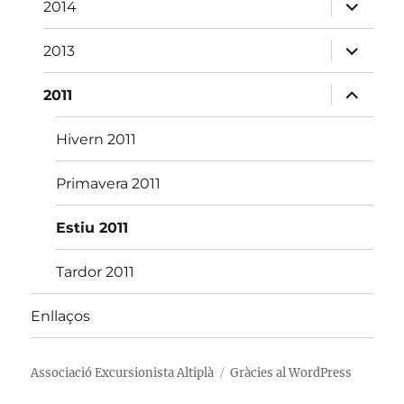
fill
amplia
2014
el
menú
fill
amplia
2013
el
menú
fill
amplia
2011
el
menú
fill
Hivern 2011
Primavera 2011
Estiu 2011
Tardor 2011
Enllaços
Associació Excursionista Altiplà
Gràcies al WordPress