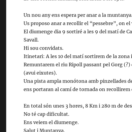
Un nou any ens espera per anar a la muntanya
Us proposo anar a recollir el “pessebre”, on el 
El diumenge dia 9 sortiré a les 9 del matí de C
Savall.
Hi sou convidats.
Itinetari: A les 10 del matí sortirem de la zona
Remuntarem el riu Ripoll passant pel Gorg (?) de
(avui eixutes).
Una pista ampla monótona amb pinzellades de
ens portaran al camí de tornada on recollirem 
En total són unes 3 hores, 8 Km i 280 m de des
No té cap dificultat.
Ens veiem el diumenge.
Salut i Muntanya.