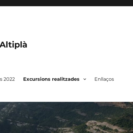
Altiplà
ts 2022
Excursions realitzades
Enllaços