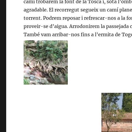
camí trobarem la font de la Tosca i, sota l’om
agradable. El recorregut segueix un camí plane
torrent. Podrem reposar i refrescar-nos a la 
proveir-se d’aigua. Arrodonirem la passejada
També vam arribar-nos fins a l’ermita de Togor