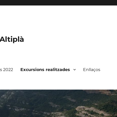
Altiplà
ts 2022
Excursions realitzades
Enllaços