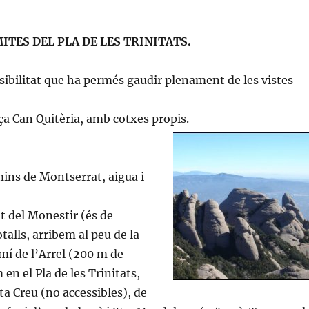
TES DEL PLA DE LES TRINITATS.
isibilitat que ha permés gaudir plenament de les vistes
aça Can Quitèria, amb cotxes propis.
ins de Montserrat, aigua i
t del Monestir (és de
alls, arribem al peu de la
mí de l’Arrel (200 m de
n el Pla de les Trinitats,
ta Creu (no accessibles), de