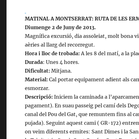
MATINAL A MONTSERRAT: RUTA DE LES ERMI
Diumenge 2 de Juny de 2013.
Magnífica excursió, dia assoleiat, molt bona v
aèries al llarg del recorregut.
Hora i lloc de trobada:
A les 8 del matí, a la pl
Durada
: Unes 4 hores.
Dificultat:
Mitjana.
Material:
Cal portar equipament adient als cam
esmorzar.
Descripció:
Iniciem la caminada a l’aparcamen
pagament). En suau passeig pel camí dels Degot
canal del Pou del Gat, que remuntem fins al ca
pujada). Seguint aquest cami ( GR-172) entrem e
on veim diferents ermites: Sant Dimes i la San