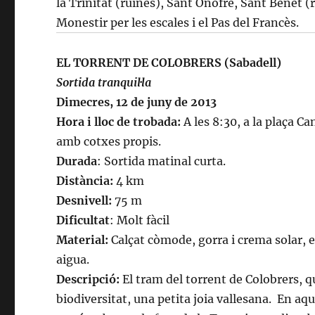
la Trinitat (ruïnes), Sant Onofre, Sant Benet (
Monestir per les escales i el Pas del Francès.
EL TORRENT DE COLOBRERS (Sabadell)
Sortida tranquil·la
Dimecres, 12 de juny de 2013
Hora i lloc de trobada:
A les 8:30, a la plaça Ca
amb cotxes propis.
Durada
: Sortida matinal curta.
Distància:
4 km
Desnivell:
75 m
Dificultat
: Molt fàcil
Material:
Calçat còmode, gorra i crema solar, 
aigua.
Descripció:
El tram del torrent de Colobrers, q
biodiversitat, una petita joia vallesana. En a