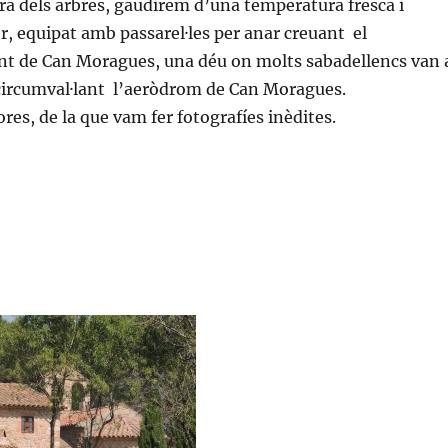
bra dels arbres, gaudirem d’una temperatura fresca i
r, equipat amb passarel·les per anar creuant el
font de Can Moragues, una déu on molts sabadellencs van 
 circumval·lant l’aeròdrom de Can Moragues.
es, de la que vam fer fotografíes inèdites.