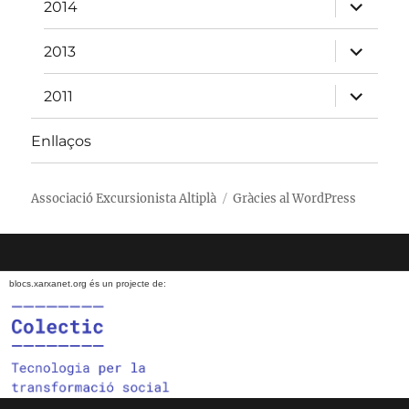
fill
amplia
2014
el
menú
fill
amplia
2013
el
menú
fill
amplia
2011
el
menú
fill
Enllaços
Associació Excursionista Altiplà
Gràcies al WordPress
blocs.xarxanet.org és un projecte de: