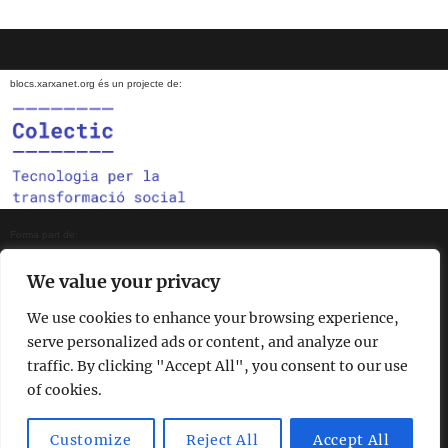
blocs.xarxanet.org és un projecte de:
Forma part de:
We value your privacy
We use cookies to enhance your browsing experience,
En col·laboració amb:
serve personalized ads or content, and analyze our
traffic. By clicking "Accept All", you consent to our use
of cookies.
Amb el suport de:
Customize
Reject All
Accept All