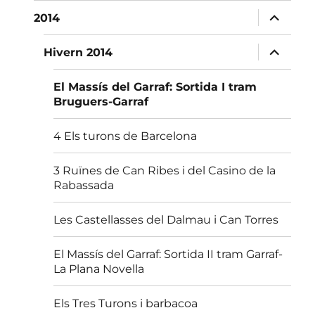
menú
fill
amplia
2014
el
menú
fill
amplia
Hivern 2014
el
menú
fill
El Massís del Garraf: Sortida I tram
Bruguers-Garraf
4 Els turons de Barcelona
3 Ruïnes de Can Ribes i del Casino de la
Rabassada
Les Castellasses del Dalmau i Can Torres
El Massís del Garraf: Sortida II tram Garraf-
La Plana Novella
Els Tres Turons i barbacoa