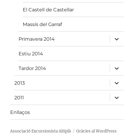
El Castell de Castellar
Massís del Garraf
amplia
Primavera 2014
el
menú
fill
Estiu 2014
amplia
Tardor 2014
el
menú
fill
amplia
2013
el
menú
fill
amplia
2011
el
menú
fill
Enllaços
Associació Excursionista Altiplà
Gràcies al WordPress