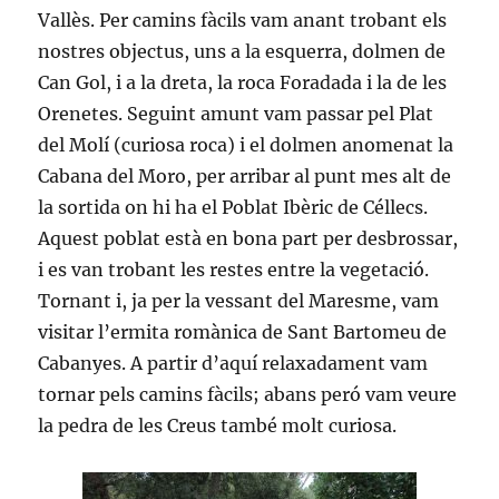
Vallès. Per camins fàcils vam anant trobant els
nostres objectus, uns a la esquerra, dolmen de
Can Gol, i a la dreta, la roca Foradada i la de les
Orenetes. Seguint amunt vam passar pel Plat
del Molí (curiosa roca) i el dolmen anomenat la
Cabana del Moro, per arribar al punt mes alt de
la sortida on hi ha el Poblat Ibèric de Céllecs.
Aquest poblat està en bona part per desbrossar,
i es van trobant les restes entre la vegetació.
Tornant i, ja per la vessant del Maresme, vam
visitar l’ermita romànica de Sant Bartomeu de
Cabanyes. A partir d’aquí relaxadament vam
tornar pels camins fàcils; abans peró vam veure
la pedra de les Creus també molt curiosa.