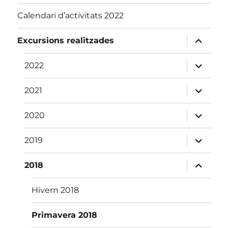
Calendari d’activitats 2022
amplia
Excursions realitzades
el
menú
fill
amplia
2022
el
menú
fill
amplia
2021
el
menú
fill
amplia
2020
el
menú
fill
amplia
2019
el
menú
fill
amplia
2018
el
menú
fill
Hivern 2018
Primavera 2018