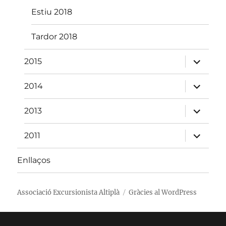
Estiu 2018
Tardor 2018
amplia
2015
el
menú
fill
amplia
2014
el
menú
fill
amplia
2013
el
menú
fill
amplia
2011
el
menú
fill
Enllaços
Associació Excursionista Altiplà
Gràcies al WordPress