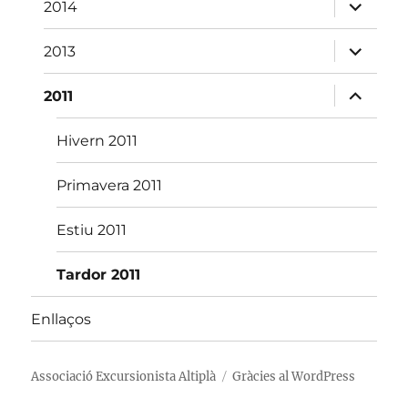
fill
amplia
2014
el
menú
fill
amplia
2013
el
menú
fill
amplia
2011
el
menú
fill
Hivern 2011
Primavera 2011
Estiu 2011
Tardor 2011
Enllaços
Associació Excursionista Altiplà
Gràcies al WordPress