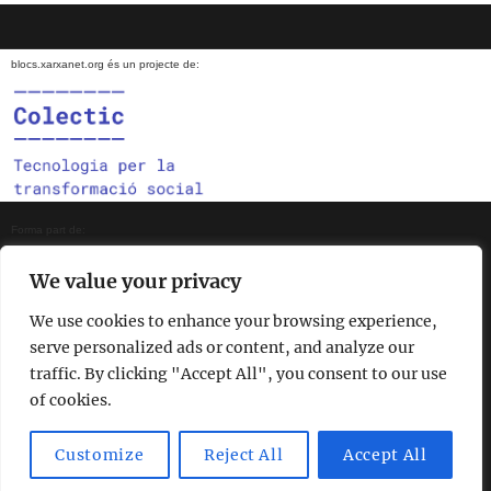
blocs.xarxanet.org és un projecte de:
Forma part de:
We value your privacy
We use cookies to enhance your browsing experience,
En col·laboració amb:
serve personalized ads or content, and analyze our
traffic. By clicking "Accept All", you consent to our use
of cookies.
Amb el suport de:
Customize
Reject All
Accept All