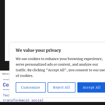
Associació Excursionista Altiplà
Gràcies al WordPress
We value your privacy
We use cookies to enhance your browsing experience,
serve personalized ads or content, and analyze our
traffic. By clicking "Accept All", you consent to our use
blocs.xarxanet.org és un projecte de:
Forma part de:
of cookies.
Customize
Reject All
Accept All