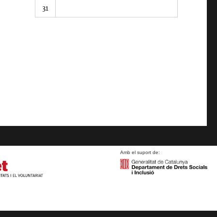
31
Amb el suport de: