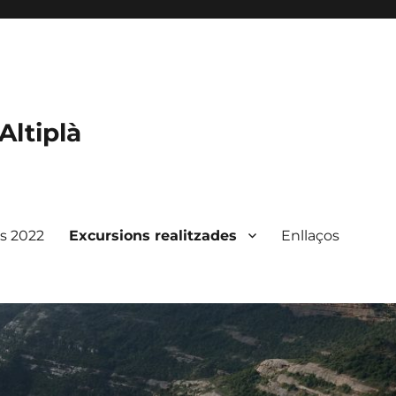
Altiplà
ts 2022
Excursions realitzades
Enllaços