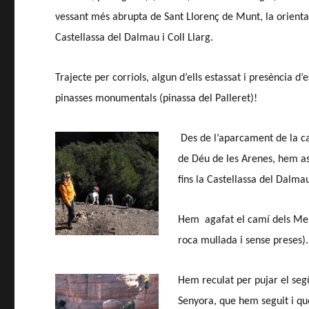
vessant més abrupta de Sant Llorenç de Munt, la oriental
Castellassa del Dalmau i Coll Llarg.
Trajecte per corriols, algun d’ells estassat i presència d
pinasses monumentals (pinassa del Palleret)!
Des de l’aparcament de la ca
de Déu de les Arenes, hem as
fins la Castellassa del Dalma
Hem agafat el camí dels Mer
roca mullada i sense preses).
Hem reculat per pujar el segü
Senyora, que hem seguit i que