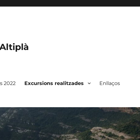
Altiplà
ts 2022
Excursions realitzades
Enllaços