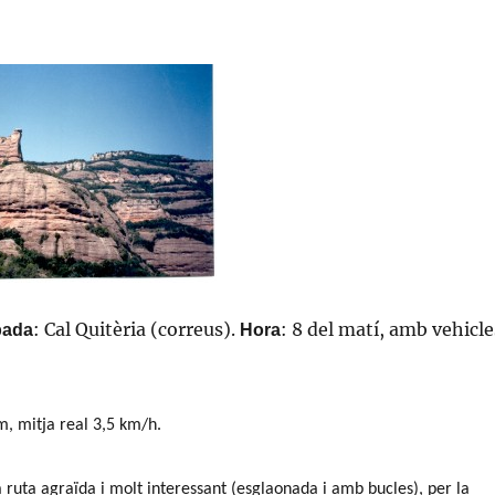
: Cal Quitèria (correus).
: 8 del matí, amb vehicle
bada
Hora
m, mitja real 3,5 km/h.
a ruta agraïda i molt interessant (esglaonada i amb bucles), per la