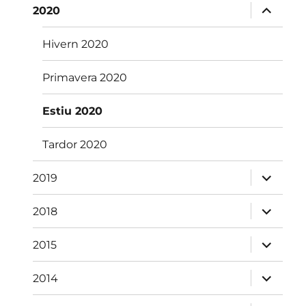
fill
amplia
2020
el
menú
fill
Hivern 2020
Primavera 2020
Estiu 2020
Tardor 2020
amplia
2019
el
menú
fill
amplia
2018
el
menú
fill
amplia
2015
el
menú
fill
amplia
2014
el
menú