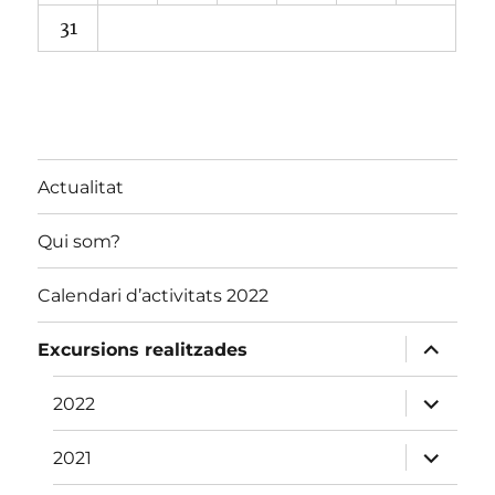
31
Actualitat
Qui som?
Calendari d’activitats 2022
amplia
Excursions realitzades
el
menú
fill
amplia
2022
el
menú
fill
amplia
2021
el
menú