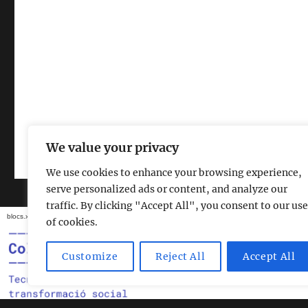
Associació Excursionista Altiplà
Gràcies al WordPress
We value your privacy
We use cookies to enhance your browsing experience,
serve personalized ads or content, and analyze our
traffic. By clicking "Accept All", you consent to our use
blocs.xarxanet.org és un projecte de:
Forma part de:
of cookies.
Customize
Reject All
Accept All