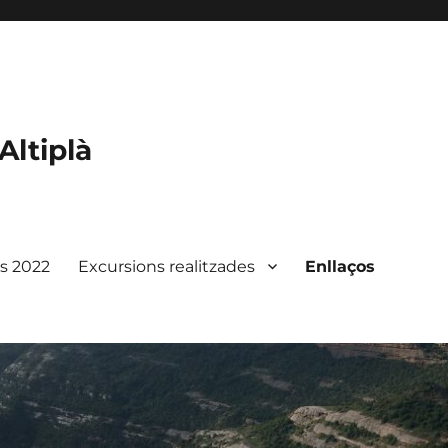
Altiplà
ts 2022
Excursions realitzades
Enllaços