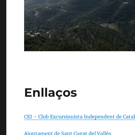
Enllaços
CEI – Club Excursionista Independent de Cata
Ajuntament de Sant Cugat del Vallès