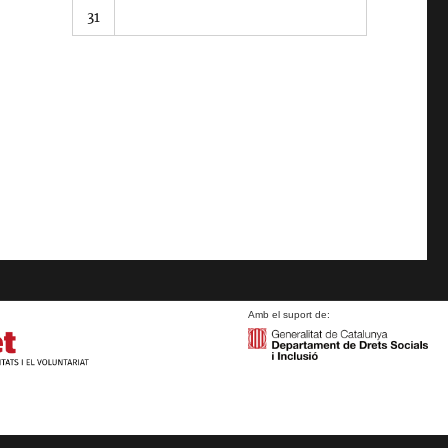
31
Amb el suport de: