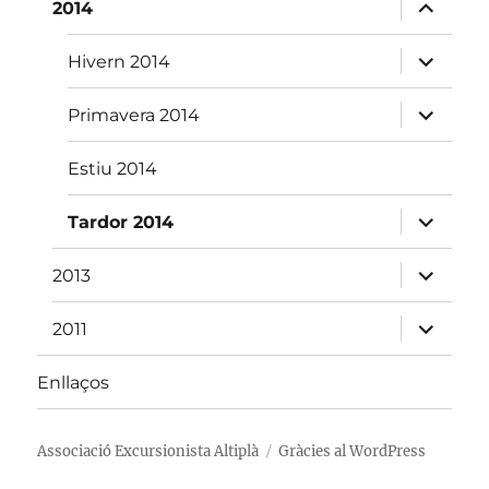
fill
amplia
2014
el
menú
fill
amplia
Hivern 2014
el
menú
fill
amplia
Primavera 2014
el
menú
fill
Estiu 2014
amplia
Tardor 2014
el
menú
fill
amplia
2013
el
menú
fill
amplia
2011
el
menú
fill
Enllaços
Associació Excursionista Altiplà
Gràcies al WordPress