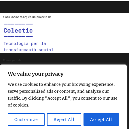
blocs.xarxanet.org és un projecte de:
Forma part de:
We value your privacy
We use cookies to enhance your browsing experience,
En col·laboració amb:
serve personalized ads or content, and analyze our
traffic. By clicking "Accept All", you consent to our use
of cookies.
Amb el suport de:
Customize
Reject All
Accept All