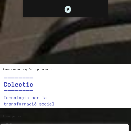
blocs.xarxanet.org és un projecte de:
Forma part de: