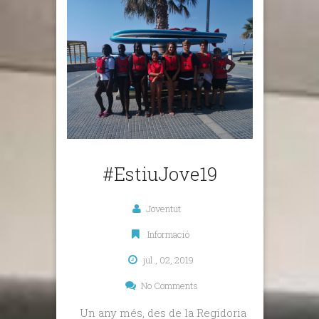
#EstiuJove19
Joventut
Informació
jul., 02, 2019
No Comments
Un any més, des de la Regidoria