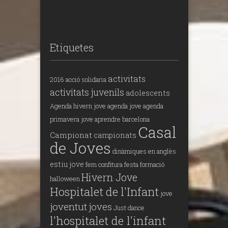
Etiquetes
activitats
2016
acció solidaria
activitats juvenils
adolescents
Agenda hivern jove
agenda jove
agenda
primavera jove
aprendre
barcelona
Casal
Campionat
campionats
de Joves
dinàmiques en anglès
estiu jove
fem confitura
festa
formació
Hivern Jove
halloween
Hospitalet de l'Infant
jove
joventut
joves
Just dance
l'hospitalet de l'infant