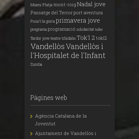
Nadal jove
mont-roig
Miami Platja
Passatge del Terror
port aventura
primavera jove
Posa't la gorra
programació
programa
solidaritat
taller
Tok'l 2
tokl2
Tardor jove
teatre
tibidabo
Vandellòs
Vandellòs i
l'Hospitalet de l'Infant
Zumba
Pàgines web
Agència Catalana de la
Joventut
Ajuntament de Vandellòs i