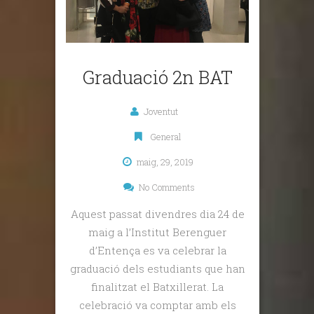
Graduació 2n BAT
Joventut
General
maig, 29, 2019
No Comments
Aquest passat divendres dia 24 de
maig a l’Institut Berenguer
d’Entença es va celebrar la
graduació dels estudiants que han
finalitzat el Batxillerat. La
celebració va comptar amb els