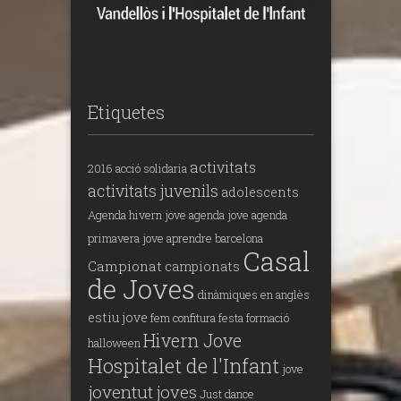
Etiquetes
activitats
2016
acció solidaria
activitats juvenils
adolescents
Agenda hivern jove
agenda jove
agenda
primavera jove
aprendre
barcelona
Casal
Campionat
campionats
de Joves
dinàmiques en anglès
estiu jove
fem confitura
festa
formació
Hivern Jove
halloween
Hospitalet de l'Infant
jove
joventut
joves
Just dance