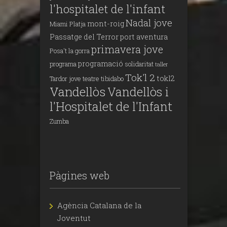
l'hospitalet de l'infant
Nadal jove
mont-roig
Miami Platja
Passatge del Terror
port aventura
primavera jove
Posa't la gorra
programació
programa
solidaritat
taller
Tok'l 2
tokl2
Tardor jove
teatre
tibidabo
Vandellòs
Vandellòs i
l'Hospitalet de l'Infant
Zumba
Pàgines web
Agència Catalana de la
Joventut