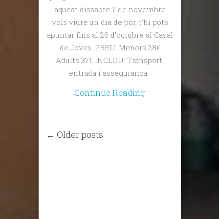
aquest dissabte 7 de novembre
vols viure un dia de por, t’hi pots
apuntar fins al 26 d’octubre al Casal
de Joves. PREU: Menors 28€
Adults 37€ INCLOU: Transport,
entrada i assegurança
Continue Reading
← Older posts