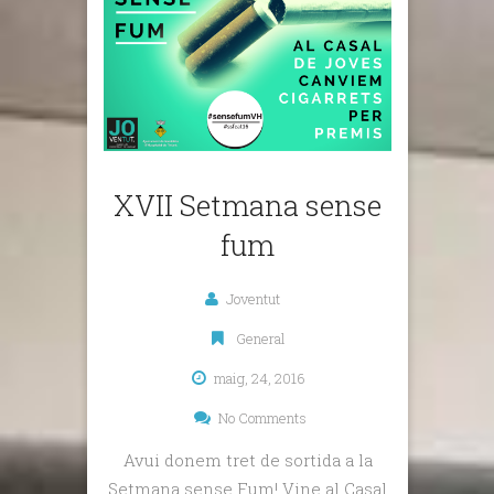
XVII Setmana sense
fum
Joventut
General
maig, 24, 2016
No Comments
Avui donem tret de sortida a la
Setmana sense Fum! Vine al Casal