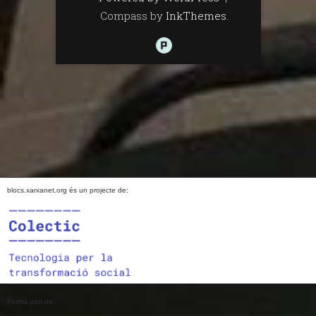
Compass by
InkThemes
.
blocs.xarxanet.org és un projecte de:
Forma part de: