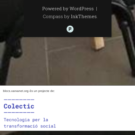
Powered by WordPress
|
Compass by
InkThemes
.
blocs.xarxanet.org és un projecte de: