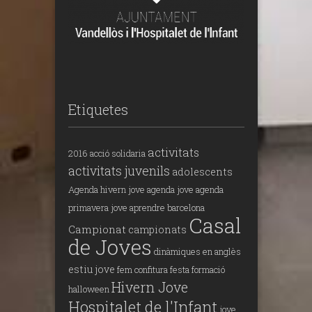
Etiquetes
activitats
2016
acció solidaria
activitats juvenils
adolescents
Agenda hivern jove
agenda jove
agenda
primavera jove
aprendre
barcelona
Casal
Campionat
campionats
de Joves
dinàmiques en anglès
estiu jove
fem confitura
festa
formació
Hivern Jove
halloween
Hospitalet de l'Infant
jove