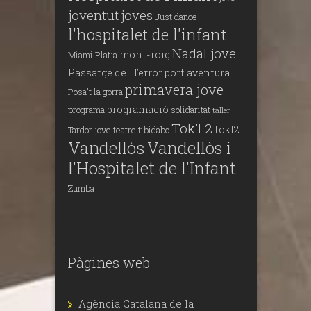
joventut
joves
Just dance
l'hospitalet de l'infant
Nadal jove
mont-roig
Miami Platja
Passatge del Terror
port aventura
primavera jove
Posa't la gorra
programació
programa
solidaritat
taller
Tok'l 2
tokl2
Tardor jove
teatre
tibidabo
Vandellòs
Vandellòs i
l'Hospitalet de l'Infant
Zumba
Pàgines web
Agència Catalana de la