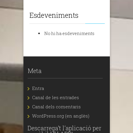
Esdeveniments
No hi ha esdeveniments
Meta
Entra
Canal de les entrades
Canal dels comentaris
WordPress.org (en anglès)
Descarrega’t l’aplicació per