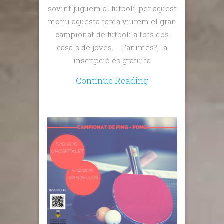
sovint juguem al futbolí, per aquest
motiu aquesta tarda viurem el gran
campionat de futbolí a tots dos
casals de joves. T’animes?, la
inscripció és gratuïta
Continue Reading