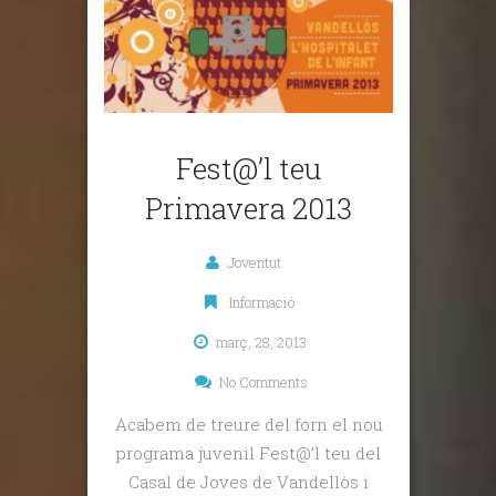
Fest@’l teu
Primavera 2013
Joventut
Informació
març, 28, 2013
No Comments
Acabem de treure del forn el nou
programa juvenil Fest@’l teu del
Casal de Joves de Vandellòs i