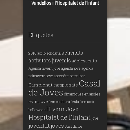
Etiquetes
activitats
2016
acció solidaria
activitats juvenils
adolescents
Agenda hivern jove
agenda jove
agenda
primavera jove
aprendre
barcelona
Casal
Campionat
campionats
de Joves
dinàmiques en anglès
estiu jove
fem confitura
festa
formació
Hivern Jove
halloween
Hospitalet de l'Infant
jove
joventut
joves
Just dance