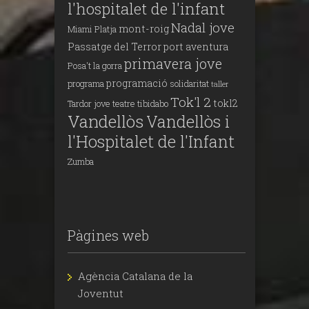
l'hospitalet de l'infant
Nadal jove
mont-roig
Miami Platja
Passatge del Terror
port aventura
primavera jove
Posa't la gorra
programació
programa
solidaritat
taller
Tok'l 2
tokl2
Tardor jove
teatre
tibidabo
Vandellòs
Vandellòs i
l'Hospitalet de l'Infant
Zumba
Pàgines web
Agència Catalana de la
Joventut