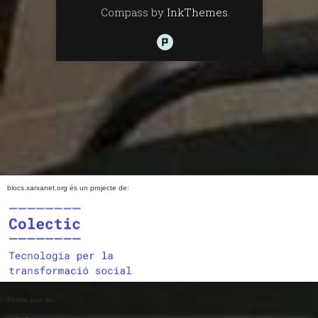
Compass by
InkThemes
.
blocs.xarxanet.org és un projecte de:
Forma part de: