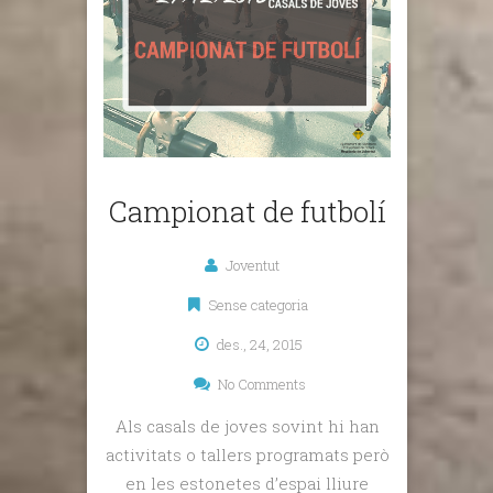
Campionat de futbolí
Joventut
Sense categoria
des., 24, 2015
No Comments
Als casals de joves sovint hi han
activitats o tallers programats però
en les estonetes d’espai lliure