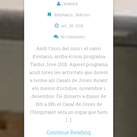
Joventut
Informació
,
Notícies
set., 28, 2015
No Comments
Amb l’inici del curs i el canvi
d’estació, arriba el nou programa
Tardor Jove 2015. Aquest programa
acull totes les activitats que durem
a terme als Casals de Joves durant
els mesos d’octubre, novembre i
desembre. De dimarts a dijous de
16h a 18h el Casal de Joves de
l’Hospitalet serà un espai que hem
[…]
Continue Reading