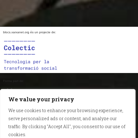
blocs.xarxanet.org és un projecte de:
Forma part de:
We value your privacy
We use cookies to enhance your browsing experience,
En col·laboració amb:
serve personalized ads or content, and analyze our
traffic. By clicking "Accept All", you consent to our use of
cookies.