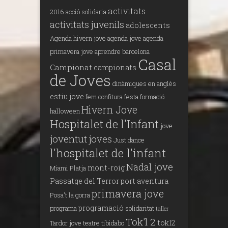
activitats
2016
acció solidaria
activitats juvenils
adolescents
Agenda hivern jove
agenda jove
agenda
primavera jove
aprendre
barcelona
Casal
Campionat
campionats
de Joves
dinàmiques en anglès
estiu jove
fem confitura
festa
formació
Hivern Jove
halloween
Hospitalet de l'Infant
jove
joventut
joves
Just dance
l'hospitalet de l'infant
Nadal jove
mont-roig
Miami Platja
Passatge del Terror
port aventura
primavera jove
Posa't la gorra
programació
programa
solidaritat
taller
Tok'l 2
tokl2
Tardor jove
teatre
tibidabo