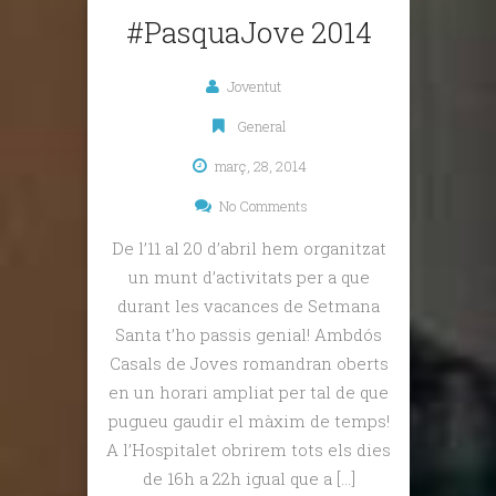
#PasquaJove 2014
Joventut
General
març, 28, 2014
No Comments
De l’11 al 20 d’abril hem organitzat
un munt d’activitats per a que
durant les vacances de Setmana
Santa t’ho passis genial! Ambdós
Casals de Joves romandran oberts
en un horari ampliat per tal de que
pugueu gaudir el màxim de temps!
A l’Hospitalet obrirem tots els dies
de 16h a 22h igual que a […]