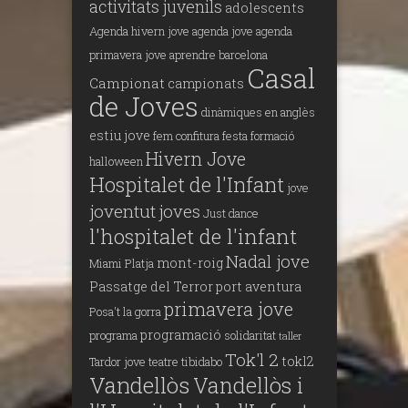
activitats juvenils
adolescents
Agenda hivern jove
agenda jove
agenda
primavera jove
aprendre
barcelona
Casal
Campionat
campionats
de Joves
dinàmiques en anglès
estiu jove
fem confitura
festa
formació
Hivern Jove
halloween
Hospitalet de l'Infant
jove
joventut
joves
Just dance
l'hospitalet de l'infant
Nadal jove
mont-roig
Miami Platja
Passatge del Terror
port aventura
primavera jove
Posa't la gorra
programació
programa
solidaritat
taller
Tok'l 2
tokl2
Tardor jove
teatre
tibidabo
Vandellòs
Vandellòs i