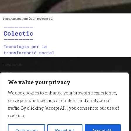
blocs.xarxanet.org és un projecte de:
Forma part de:
We value your privacy
We use cookies to enhance your browsing experience,
En col·laboració amb:
serve personalized ads or content, and analyze our
traffic. By clicking "Accept All", you consent to our use of
cookies.
Amb el suport de:
Customize
Reject All
Accept All