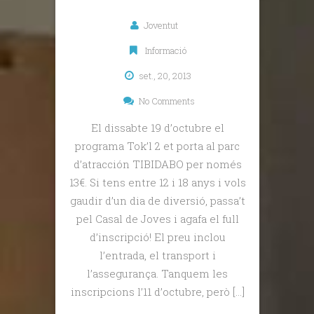
Joventut
Informació
set., 20, 2013
No Comments
El dissabte 19 d’octubre el
programa Tok’l 2 et porta al parc
d’atracción TIBIDABO per només
13€. Si tens entre 12 i 18 anys i vols
gaudir d’un dia de diversió, passa’t
pel Casal de Joves i agafa el full
d’inscripció! El preu inclou
l’entrada, el transport i
l’assegurança. Tanquem les
inscripcions l’11 d’octubre, però […]