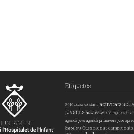
Etiquetes
activ
activitats
2016
acció solidaria
juvenils
adolescents
Agenda hive
agenda jove
agenda primavera jove
apre
Campionat
campionats
barcelona