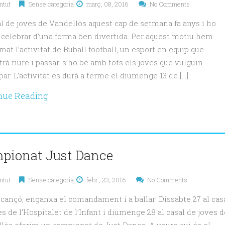
ntut
Sense categoria
març, 08, 2016
No Comments
al de joves de Vandellòs aquest cap de setmana fa anys i ho
celebrar d’una forma ben divertida. Per aquest motiu hem
mat l’activitat de Buball football, un esport en equip que
rà riure i passar-s’ho bé amb tots els joves que vulguin
par. L’activitat es durà a terme el diumenge 13 de […]
nue Reading
pionat Just Dance
ntut
Sense categoria
febr., 23, 2016
No Comments
a cançó, enganxa el comandament i a ballar! Dissabte 27 al cas
es de l’Hospitalet de l’Infant i diumenge 28 al casal de joves d