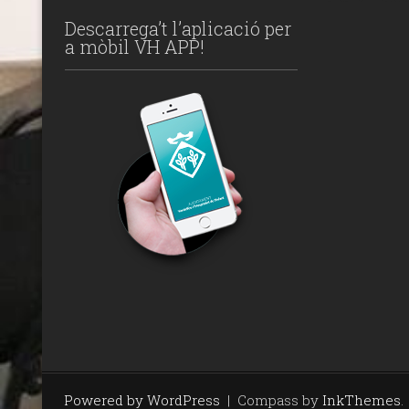
Descarrega’t l’aplicació per
a mòbil VH APP!
Powered by WordPress
|
Compass by
InkThemes
.