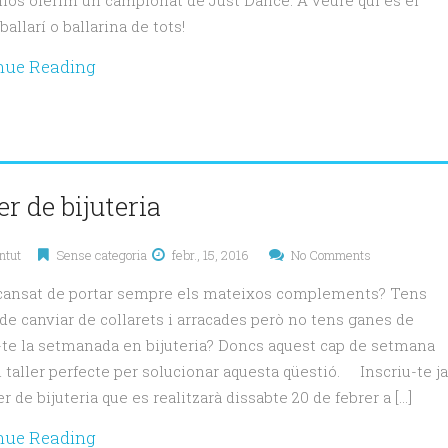
lòs oferim un campionat de Just Dance. A veure qui és el
ballarí o ballarina de tots!
nue Reading
er de bijuteria
ntut
Sense categoria
febr., 15, 2016
No Comments
cansat de portar sempre els mateixos complements? Tens
de canviar de collarets i arracades però no tens ganes de
-te la setmanada en bijuteria? Doncs aquest cap de setmana
l taller perfecte per solucionar aquesta qüestió. Inscriu-te ja
er de bijuteria que es realitzarà dissabte 20 de febrer a […]
nue Reading