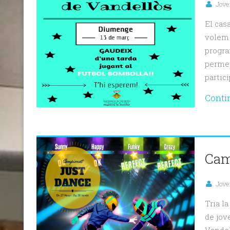
Jove
El cas
volem 
progra
permet
partici
Conti
Cam
Jove
Tria l
de jov