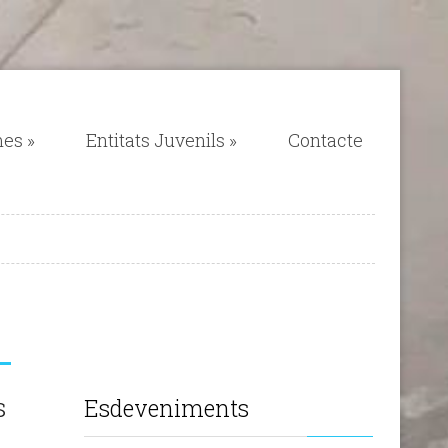
mes
»
Entitats Juvenils
»
Contacte
s
Esdeveniments