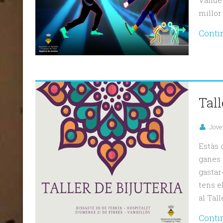
Vandel
millor 
Conti
Tall
Jove
Estàs 
ganes 
gastar
tens e
al Tall
Conti