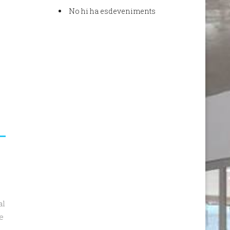
No hi ha esdeveniments
al
e