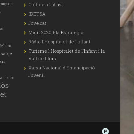
àmiques
Cultura a l'abast
a
IDETSA
Jove.cat
ve
Midit 2020 Pla Estratègic
Ràdio l'Hospitalet de l'infant
Miami
Turisme l'Hospitalet de l'Infant i la
satge
Vall de Llors
orra
Xarxa Nacional d'Emancipació
Juvenil
ove
teatre
lòs
let