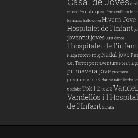
Casal de Joves
din
estiu jove
en anglès
fem confitura
fest
Hivern Jove
formació
halloween
Hospitalet de l'Infant
jo
joventut
joves
Just dance
l'hospitalet de l'infant
Nadal jove
mont-roig
Pas
Platja
del Terror
port aventura
Posa't la g
primavera jove
programa
programació
solidaritat
Tardor j
taller
Vandel
Tok'l 2
tokl2
tibidabo
Vandellòs i l'Hospita
de l'Infant
Zumba