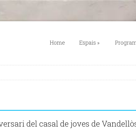
Home
Espais
»
Progra
ersari del casal de joves de Vandellò