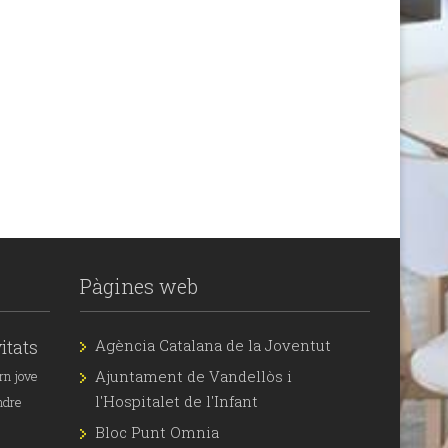
Pàgines web
itats
Agència Catalana de la Joventut
Ajuntament de Vandellòs i
rn jove
l'Hospitalet de l'Infant
ndre
Bloc Punt Omnia