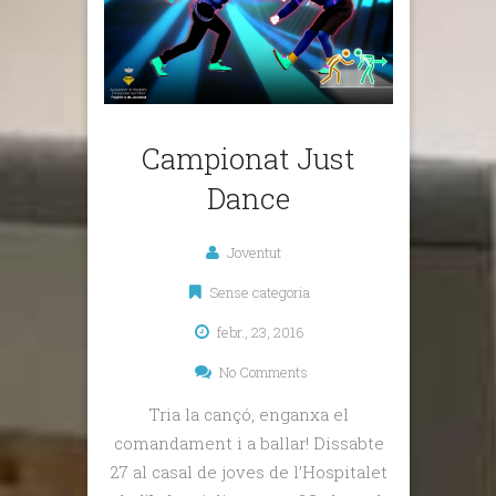
Campionat Just
Dance
Joventut
Sense categoria
febr., 23, 2016
No Comments
Tria la cançó, enganxa el
comandament i a ballar! Dissabte
27 al casal de joves de l’Hospitalet