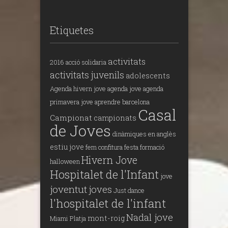
Etiquetes
activitats
2016
acció solidaria
activitats juvenils
adolescents
Agenda hivern jove
agenda jove
agenda
primavera jove
aprendre
barcelona
Casal
Campionat
campionats
de Joves
dinàmiques en anglès
estiu jove
fem confitura
festa
formació
Hivern Jove
halloween
Hospitalet de l'Infant
jove
joventut
joves
Just dance
l'hospitalet de l'infant
Nadal jove
mont-roig
Miami Platja