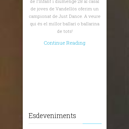
de l’Infant i diumenge 28 al casal
de joves de Vandellòs oferim un
campionat de Just Dance. A veure
qui és el millor ballarí o ballarina
de tots!
Continue Reading
Esdeveniments