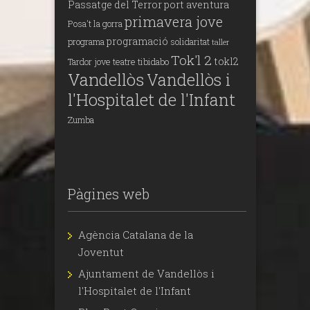
Passatge del Terror
port aventura
primavera jove
Posa't la gorra
programació
programa
solidaritat
taller
Tok'l 2
tokl2
Tardor jove
teatre
tibidabo
Vandellòs
Vandellòs i
l'Hospitalet de l'Infant
Zumba
Pàgines web
Agència Catalana de la
Joventut
Ajuntament de Vandellòs i
l'Hospitalet de l'Infant