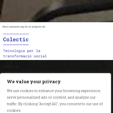
blocs.xarxanet.org és un projecte de:
Forma part de:
We value your privacy
We use cookies to enhance your browsing experience,
En col·laboració amb:
serve personalized ads or content, and analyze our
traffic. By clicking "Accept All", you consent to our use of
cookies.