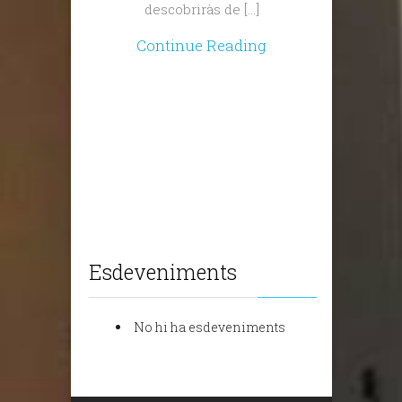
descobriràs de […]
Continue Reading
Esdeveniments
No hi ha esdeveniments