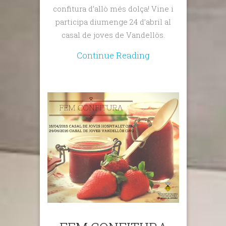
confitura d’allò més dolça! Vine i
participa diumenge 24 d’abril al
casal de joves de Vandellòs.
Continue Reading