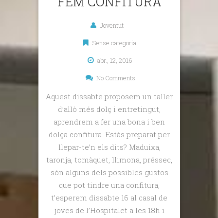
FEM CONFITURA
Joventut
Sense categoria
abr., 12, 2016
No Comments
Aquest dissabte proposem un taller
d’allò més dolç i entretingut,
aprendrem a fer una bona i ben
dolça confitura. Estàs preparat per
llepar-te’n els dits? Maduixa,
taronja, tomàquet, llimona, préssec,
són alguns dels possibles gustos
que pot tindre una confitura,
t’esperem dissabte 16 al casal de
joves de l’Hospitalet a les 18h i