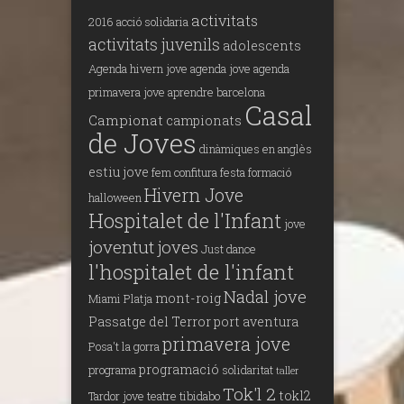
activitats
2016
acció solidaria
activitats juvenils
adolescents
Agenda hivern jove
agenda jove
agenda
primavera jove
aprendre
barcelona
Casal
Campionat
campionats
de Joves
dinàmiques en anglès
estiu jove
fem confitura
festa
formació
Hivern Jove
halloween
Hospitalet de l'Infant
jove
joventut
joves
Just dance
l'hospitalet de l'infant
Nadal jove
mont-roig
Miami Platja
Passatge del Terror
port aventura
primavera jove
Posa't la gorra
programació
programa
solidaritat
taller
Tok'l 2
tokl2
Tardor jove
teatre
tibidabo