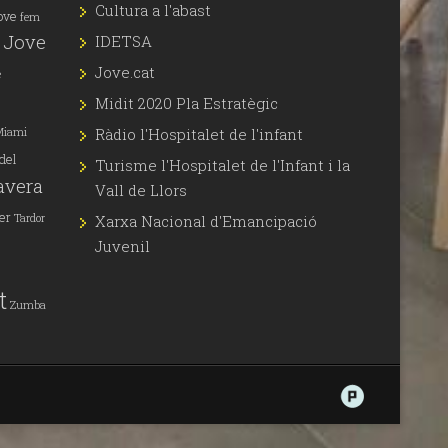
Cultura a l'abast
jove
fem
 Jove
IDETSA
Jove.cat
e
Midit 2020 Pla Estratègic
Ràdio l'Hospitalet de l'infant
Miami
del
Turisme l'Hospitalet de l'Infant i la
avera
Vall de Llors
ler
Tardor
Xarxa Nacional d'Emancipació
Juvenil
t
Zumba