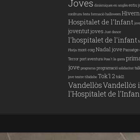
Joves
estiu 
dinàmiques en anglès
Hivern
confitura
festa
formació
halloween
Hospitalet de l'Infant
jov
joventut
joves
Just dance
l'hospitalet de l'infant
Nadal jove
mont-roig
Passatge 
Platja
prim
Terror
port aventura
Posa't la gorra
jove
programació
tal
programa
solidaritat
Tok'l 2
tokl2
jove
teatre
tibidabo
Vandellòs
Vandellòs i
l'Hospitalet de l'Infan