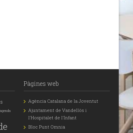
Pàgines web
Agència Catalana de la Joventut
ts
Ajuntament de Vandellòs i
agenda
l'Hospitalet de l'Infant
de
Bloc Punt Omnia