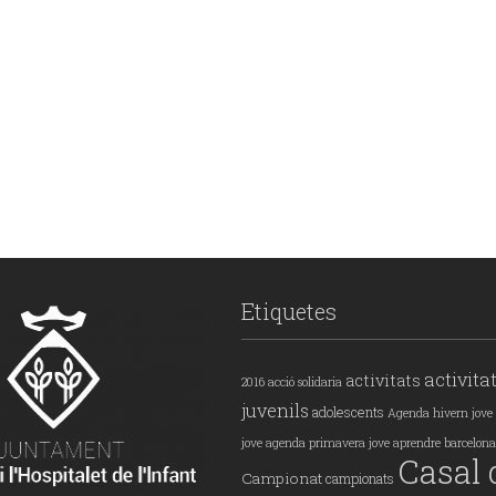
Etiquetes
activita
activitats
2016
acció solidaria
juvenils
adolescents
Agenda hivern jove
jove
agenda primavera jove
aprendre
barcelona
Casal 
Campionat
campionats