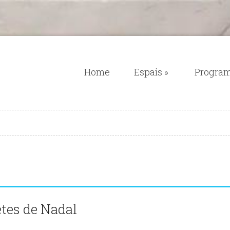
Home
Espais
»
Progra
etes de Nadal