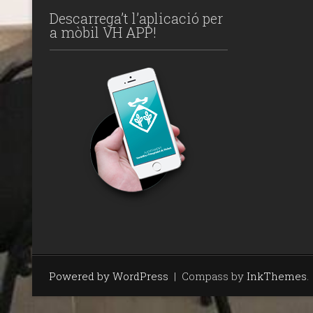
Descarrega’t l’aplicació per
a mòbil VH APP!
Powered by WordPress
|
Compass by
InkThemes
.