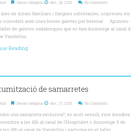
ntut
Sense categoria
des., 18, 2015
No Comments
dies de dinars familiars i llargues sobretaules, sorpreneu els
s convidats amb unes bones galetes per berenar. Apunteu-
 taller de galetes nadalenques que es farà diumenge al casal d
de Vandellòs.
nue Reading
tumització de samarretes
ntut
Sense categoria
des., 17, 2015
No Comments
indre una samarreta exclusiva?, és molt senzill, vine dissabte
desembre a les 18h al casal de l’Hospitalet o diumenge 9 de
 les 18h al casal de Vandellòs i participa en el taller