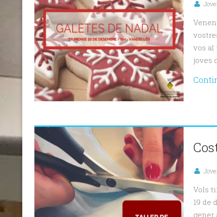
Jove
Venen 
vostre
vos al
joves 
Conti
Cos
Jove
Vols t
19 de 
gener a