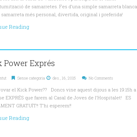
tumització de samarretes. Fes d’una simple samarreta blanca
 samarreta més personal, divertida, original i preferida!
nue Reading
k Power Exprés
ntut
Sense categoria
des., 16, 2015
No Comments
rovar el Kick Power?? Doncs vine aquest dijous a les 19:15h a
sse EXPRÉS que farem al Casal de Joves de l’Hospitalet! ES
MENT GRATUÏT!! T’hi esperem!!
nue Reading