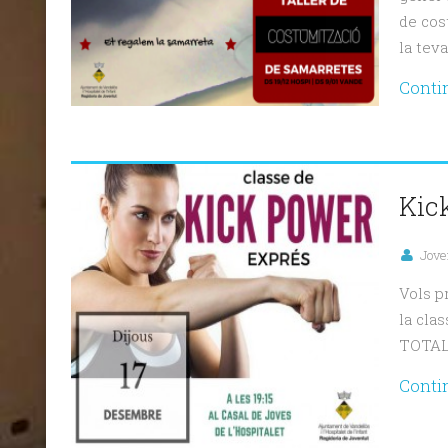
de cos
la teva
Conti
Kic
Jove
Vols p
la cla
TOTAL
Conti