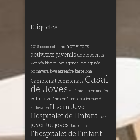
Etiquetes
activitats
2016
acció solidaria
activitats juvenils
adolescents
Agenda hivern jove
agenda jove
agenda
primavera jove
aprendre
barcelona
Casal
Campionat
campionats
de Joves
dinàmiques en anglès
estiu jove
fem confitura
festa
formació
Hivern Jove
halloween
Hospitalet de l'Infant
jove
joventut
joves
Just dance
l'hospitalet de l'infant