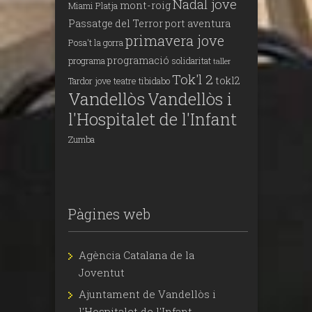
Nadal jove
mont-roig
Miami Platja
Passatge del Terror
port aventura
primavera jove
Posa't la gorra
programació
programa
solidaritat
taller
Tok'l 2
tokl2
Tardor jove
teatre
tibidabo
Vandellòs
Vandellòs i
l'Hospitalet de l'Infant
Zumba
Pàgines web
Agència Catalana de la
Joventut
Ajuntament de Vandellòs i
l'Hospitalet de l'Infant