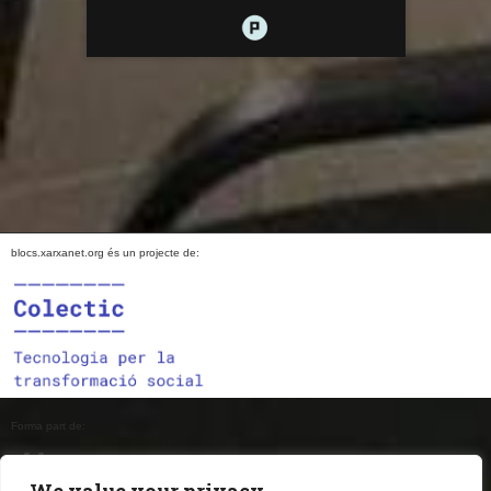
blocs.xarxanet.org és un projecte de:
Forma part de: