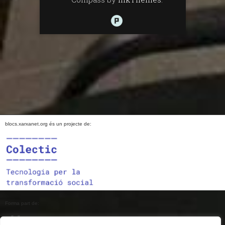
blocs.xarxanet.org és un projecte de:
Forma part de: