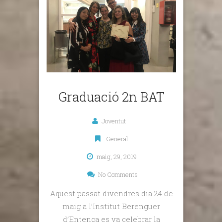
Graduació 2n BAT
Joventut
General
maig, 29, 2019
No Comments
Aquest passat divendres dia 24 de
maig a l’Institut Berenguer
d’Entença es va celebrar la