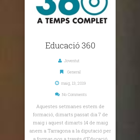
Educació 360
Joventut
General
maig, 13, 2019
No Comments
Aquestes setmanes estem de
formació, dimarts passat dia 7 de
maig i aquest dimarts 14 de maig
anem a Tarragona a la diputació per
a formar-nos a través d’Educació