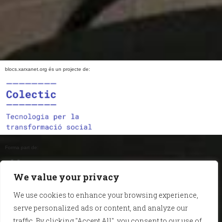
blocs.xarxanet.org és un projecte de:
Forma part de:
We value your privacy
We use cookies to enhance your browsing experience,
En col·laboració amb:
serve personalized ads or content, and analyze our
traffic. By clicking "Accept All", you consent to our use of