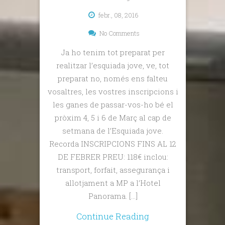
febr., 08, 2016
No Comments
Ja ho tenim tot preparat per
realitzar l’esquiada jove, ve, tot
preparat no, només ens falteu
vosaltres, les vostres inscripcions i
les ganes de passar-vos-ho bé el
pròxim 4, 5 i 6 de Març al cap de
setmana de l’Esquiada jove.
Recorda INSCRIPCIONS FINS AL 12
DE FEBRER PREU: 118€ inclou:
transport, forfait, assegurança i
allotjament a MP a l’Hotel
Panorama. […]
Continue Reading