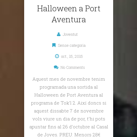
Halloween a Port
Aventura
Joventut
Sense categoria
oct., 15, 2015
No Comments
Aquest mes de novembre tenim
programada una sortida al
Halloween de Port Aventura al
programa de Tok’l 2. Així doncs si
aquest dissabte 7 de novembre
vols viure un dia de por, t’hi pots
apuntar fins al 26 d’octubre al Casal
de Joves. PREU: Menors 28€