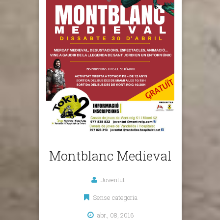
Montblanc Medieval
Joventut
Sense categoria
abr., 08, 2016