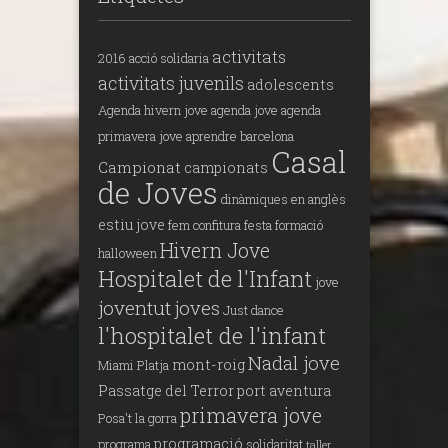
activitats
2016
acció solidaria
activitats juvenils
adolescents
Agenda hivern jove
agenda jove
agenda
primavera jove
aprendre
barcelona
Casal
Campionat
campionats
de Joves
dinàmiques en anglès
estiu jove
fem confitura
festa
formació
Hivern Jove
halloween
Hospitalet de l'Infant
jove
joventut
joves
Just dance
l'hospitalet de l'infant
Nadal jove
mont-roig
Miami Platja
Passatge del Terror
port aventura
primavera jove
Posa't la gorra
programació
programa
solidaritat
taller