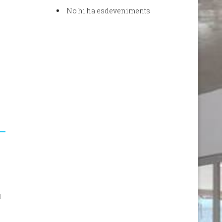
No hi ha esdeveniments
l