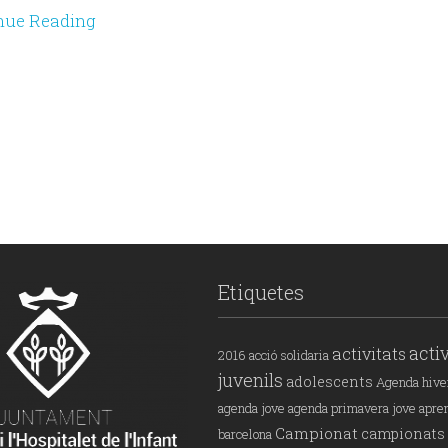
nue Reading
Etiquetes
activ
activitats
2016
acció solidaria
juvenils
adolescents
Agenda hive
agenda jove
agenda primavera jove
apre
Campionat
campionats
barcelona