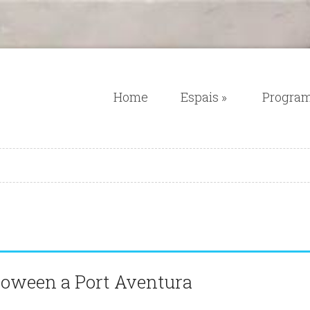
Home
Espais
»
Progra
loween a Port Aventura