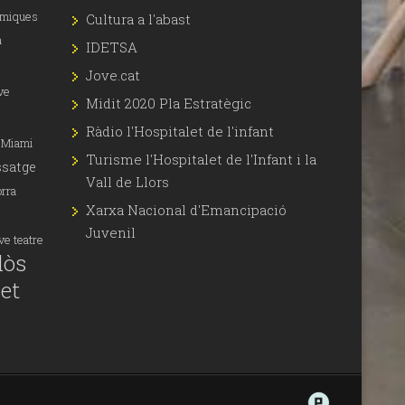
àmiques
Cultura a l'abast
a
IDETSA
Jove.cat
ve
Midit 2020 Pla Estratègic
Ràdio l'Hospitalet de l'infant
Miami
Turisme l'Hospitalet de l'Infant i la
satge
Vall de Llors
orra
Xarxa Nacional d'Emancipació
Juvenil
ove
teatre
lòs
let