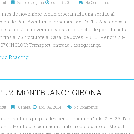
ntut
Sense categoria
oct., 15, 2015
No Comments
 mes de novembre tenim programada una sortida al
een de Port Aventura al programa de Tok’l 2. Així doncs si
 dissabte 7 de novembre vols viure un dia de por, t’hi pots
r fins al 26 d’octubre al Casal de Joves. PREU: Menors 28€
 37€ INCLOU: Transport, entrada i assegurança
nue Reading
’L 2: MONTBLANC i GIRONA
ntut
General
abr., 08, 2014
No Comments
dues sortides preparades per al programa Tok’l 2: El 26 d’abri
em a Montblanc coincidint amb la celebració del Mercat