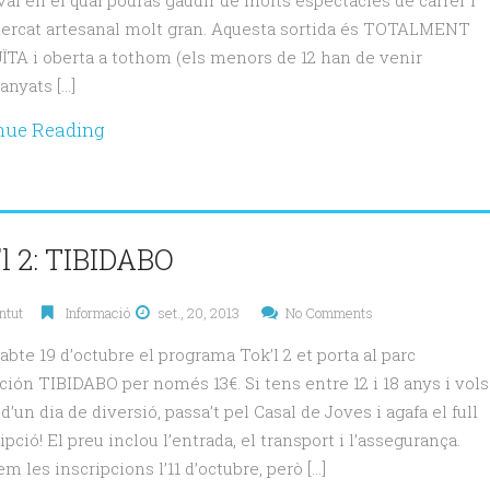
al en el qual podràs gaudir de molts espectacles de carrer i
ercat artesanal molt gran. Aquesta sortida és TOTALMENT
TA i oberta a tothom (els menors de 12 han de venir
nyats […]
nue Reading
l 2: TIBIDABO
ntut
Informació
set., 20, 2013
No Comments
abte 19 d’octubre el programa Tok’l 2 et porta al parc
cción TIBIDABO per només 13€. Si tens entre 12 i 18 anys i vols
d’un dia de diversió, passa’t pel Casal de Joves i agafa el full
ipció! El preu inclou l’entrada, el transport i l’assegurança.
m les inscripcions l’11 d’octubre, però […]