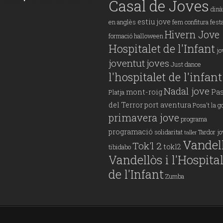
Casal de Joves
din
estiu jove
en anglès
fem confitura
fest
Hivern Jove
formació
halloween
Hospitalet de l'Infant
jo
joventut
joves
Just dance
l'hospitalet de l'infant
Nadal jove
mont-roig
Pas
Platja
del Terror
port aventura
Posa't la g
primavera jove
programa
programació
solidaritat
Tardor j
taller
Vandel
Tok'l 2
tokl2
tibidabo
Vandellòs i l'Hospita
de l'Infant
Zumba