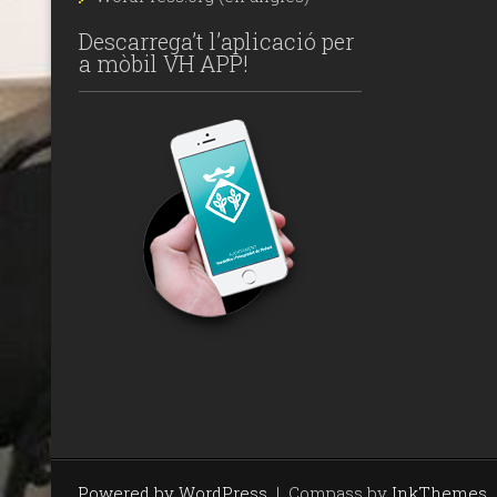
Descarrega’t l’aplicació per
a mòbil VH APP!
Powered by WordPress
|
Compass by
InkThemes
.