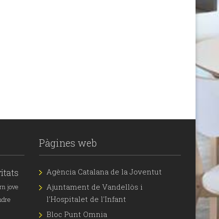
Pàgines web
itats
Agència Catalana de la Joventut
Ajuntament de Vandellòs i
rn jove
l'Hospitalet de l'Infant
ndre
Bloc Punt Omnia