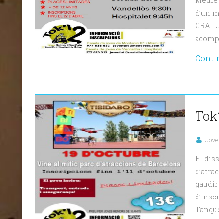
Mediev
d’un m
GRATUÏ
acompa
Conti
Tok’
Jove
El diss
d’atra
gaudir 
d’inscr
Tanque