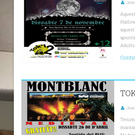
Jove
Aquest
Hallow
aquest
apunta
Adults
Conti
TOK
Jove
Tenim 
marxar