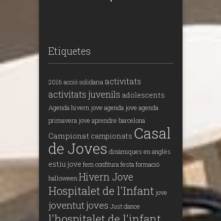
Etiquetes
activitats
2016
acció solidaria
activitats juvenils
adolescents
Agenda hivern jove
agenda jove
agenda
primavera jove
aprendre
barcelona
Casal
Campionat
campionats
de Joves
dinàmiques en anglès
estiu jove
fem confitura
festa
formació
Hivern Jove
halloween
Hospitalet de l'Infant
jove
joventut
joves
Just dance
l'hospitalet de l'infant