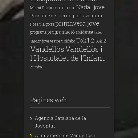
Nadal jove
mont-roig
Miami Platja
Passatge del Terror
port aventura
primavera jove
Posa't la gorra
programació
programa
solidaritat
taller
Tok'l 2
tokl2
Tardor jove
teatre
tibidabo
Vandellòs
Vandellòs i
l'Hospitalet de l'Infant
Zumba
Pàgines web
Agència Catalana de la
Joventut
Ajuntament de Vandellòs i