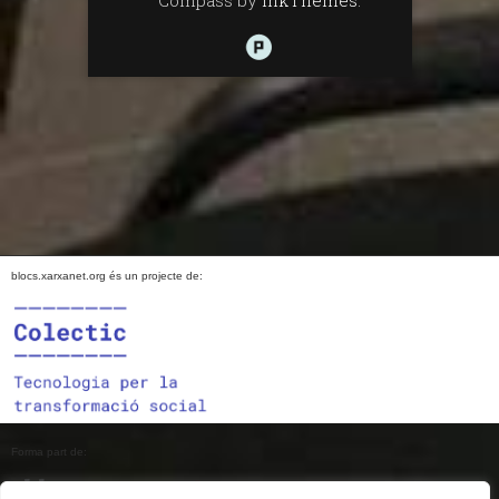
blocs.xarxanet.org és un projecte de:
Forma part de: