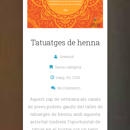
Tatuatges de henna
Joventut
Sense categoria
maig, 30, 2016
No Comments
Aquest cap de setmana als casals
de joves podreu gaudir del taller de
tatuatges de henna, amb aquesta
activitat tindrem l’oportunitat de
tatuar en el nostre cos un petit