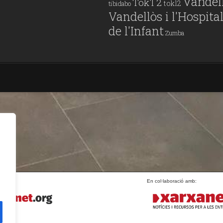
Vandel
Tok'l 2
tokl2
tibidabo
Vandellòs i l'Hospita
de l'Infant
Zumba
En col·laboració amb: