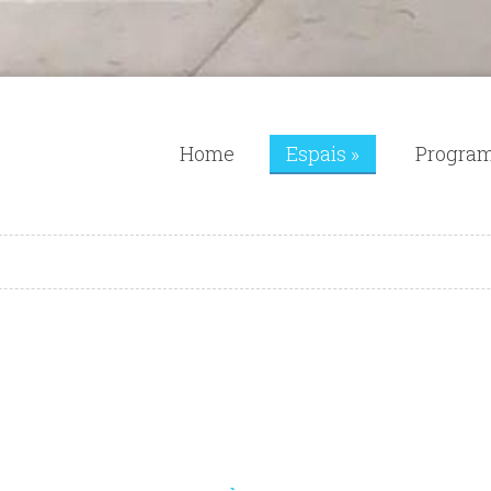
Home
Espais
»
Progra