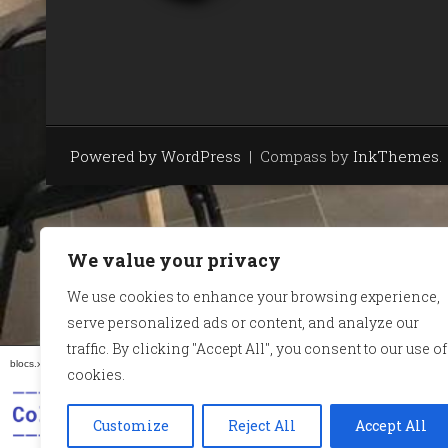
Powered by WordPress
|
Compass by
InkThemes
.
We value your privacy
We use cookies to enhance your browsing experience,
serve personalized ads or content, and analyze our
traffic. By clicking "Accept All", you consent to our use of
blocs.xarxanet.org és un projecte de:
Forma part de:
cookies.
Customize
Reject All
Accept All