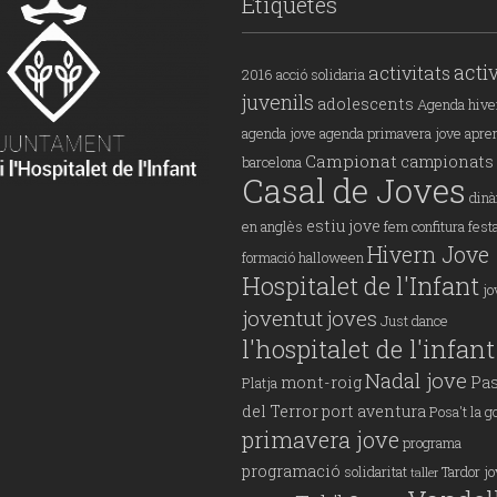
Etiquetes
activ
activitats
2016
acció solidaria
juvenils
adolescents
Agenda hive
agenda jove
agenda primavera jove
apre
Campionat
campionats
barcelona
Casal de Joves
din
estiu jove
en anglès
fem confitura
fest
Hivern Jove
formació
halloween
Hospitalet de l'Infant
jo
joventut
joves
Just dance
l'hospitalet de l'infant
Nadal jove
mont-roig
Pas
Platja
del Terror
port aventura
Posa't la g
primavera jove
programa
programació
solidaritat
Tardor j
taller