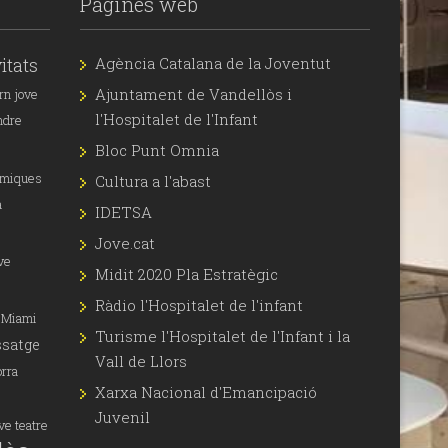
Pàgines web
itats
Agència Catalana de la Joventut
Ajuntament de Vandellòs i
rn jove
l'Hospitalet de l'Infant
ndre
Bloc Punt Omnia
àmiques
Cultura a l'abast
a
IDETSA
Jove.cat
ve
Midit 2020 Pla Estratègic
Ràdio l'Hospitalet de l'infant
Miami
Turisme l'Hospitalet de l'Infant i la
satge
Vall de Llors
orra
Xarxa Nacional d'Emancipació
Juvenil
ove
teatre