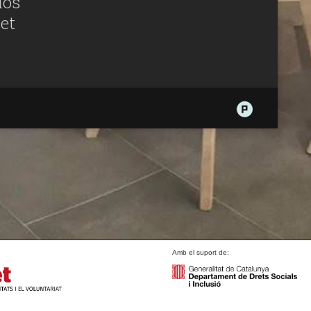
lòs
let
Amb el suport de: