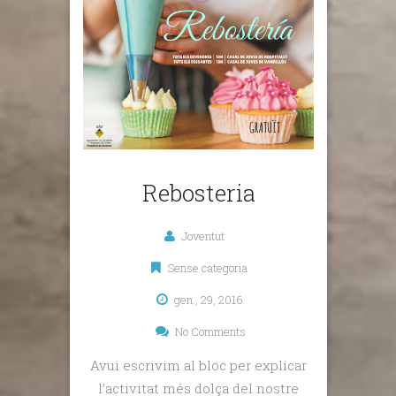
Rebosteria
Joventut
Sense categoria
gen., 29, 2016
No Comments
Avui escrivim al bloc per explicar
l’activitat més dolça del nostre