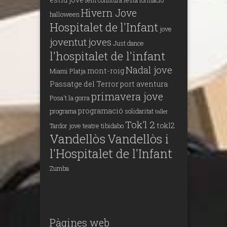
Hivern Jove
halloween
Hospitalet de l'Infant
jove
joventut
joves
Just dance
l'hospitalet de l'infant
Nadal jove
mont-roig
Miami Platja
Passatge del Terror
port aventura
primavera jove
Posa't la gorra
programació
programa
solidaritat
taller
Tok'l 2
tokl2
Tardor jove
teatre
tibidabo
Vandellòs
Vandellòs i
l'Hospitalet de l'Infant
Zumba
Pàgines web