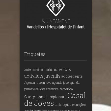
Etiquetes
activitats
2016
acció solidaria
activitats juvenils
adolescents
Agenda hivern jove
agenda jove
agenda
primavera jove
aprendre
barcelona
Casal
Campionat
campionats
de Joves
dinàmiques en anglès
estiu jove
fem confitura
festa
formació