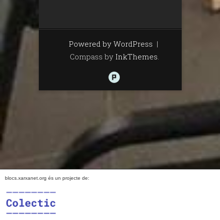
Powered by WordPress
|
Compass by
InkThemes
.
blocs.xarxanet.org és un projecte de: