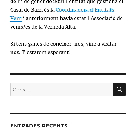
de l’1 de gener de 2021 l’entitat que gestiona el
Casal de Barri és la
Coordinadora d’Entitats
Vern
i anteriorment havia estat l’Associació de
veïns/es de la Verneda Alta.
Si tens ganes de conèixer-nos, vine a visitar-
nos. T’estarem esperant!
CE
Cerca:
ENTRADES RECENTS