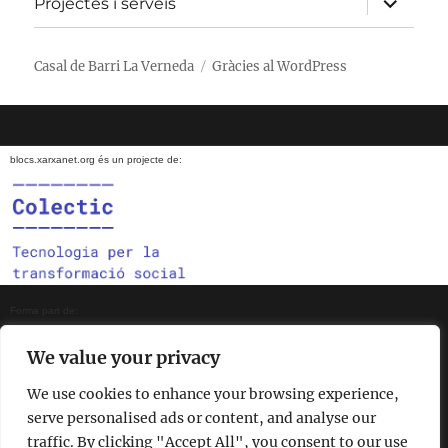
Projectes i serveis
el
menú
fill
Casal de Barri La Verneda
Gràcies al WordPress
blocs.xarxanet.org és un projecte de:
Forma part de:
We value your privacy
We use cookies to enhance your browsing experience,
En col·laboració amb:
serve personalised ads or content, and analyse our
traffic. By clicking "Accept All", you consent to our use