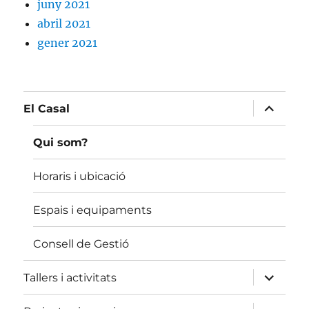
juny 2021
abril 2021
gener 2021
amplia
El Casal
el
menú
fill
Qui som?
Horaris i ubicació
Espais i equipaments
Consell de Gestió
amplia
Tallers i activitats
el
menú
fill
amplia