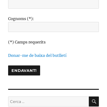
Cognoms (*):
(*) Camps requerits
Donar-me de baixa del butlletí
CE
Cerca: