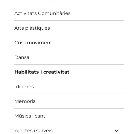
el
menú
fill
Activitats Comunitàries
Arts plàstiques
Cos i moviment
Dansa
Habilitats i creativitat
Idiomes
Memòria
Música i cant
amplia
Projectes i serveis
el