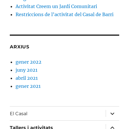
Activitat Creem un Jardí Comunitari
Restriccions de l’activitat del Casal de Barri
ARXIUS
gener 2022
juny 2021
abril 2021
gener 2021
amplia
El Casal
el
menú
fill
amplia
Tallers i activitats