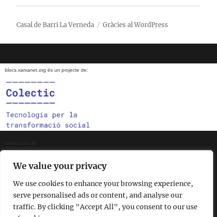
menú
fill
Casal de Barri La Verneda
Gràcies al WordPress
blocs.xarxanet.org és un projecte de:
Forma part de:
We value your privacy
We use cookies to enhance your browsing experience,
En col·laboració amb:
serve personalised ads or content, and analyse our
traffic. By clicking "Accept All", you consent to our use