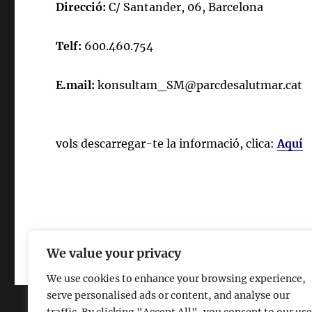
Direcció:
C/ Santander, 06, Barcelona
Telf:
600.460.754
E.mail:
konsultam_SM@parcdesalutmar.cat
vols descarregar-te la informació, clica:
Aquí
Casal de Barri La Verneda
Gràcies al WordPress
We value your privacy
We use cookies to enhance your browsing experience,
serve personalised ads or content, and analyse our