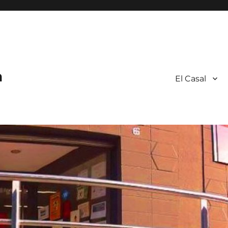
a
El Casal