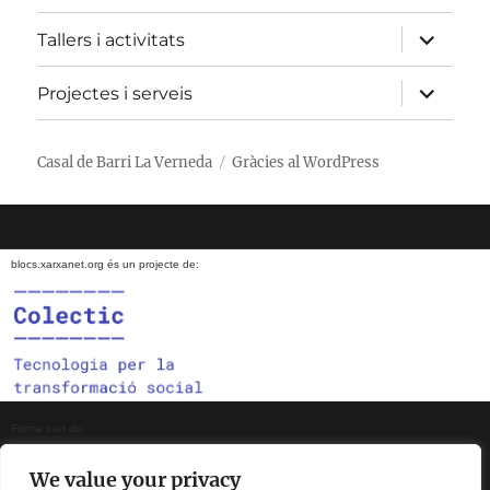
menú
fill
amplia
Tallers i activitats
el
menú
fill
amplia
Projectes i serveis
el
menú
fill
Casal de Barri La Verneda
Gràcies al WordPress
blocs.xarxanet.org és un projecte de:
Forma part de:
We value your privacy