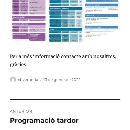
Per a més imformació contacte amb nosaltres,
gràcies.
Autor
cbverneda
Publicat
13 de gener de 2022
el
Navegació
ANTERIOR
d'entrades
Programació tardor
Entrada
anterior: