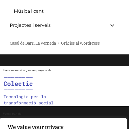
Música i cant
amplia
Projectes i serveis
el
menú
fill
Casal de Barri La Verneda
Gràcies al WordPress
blocs.xarxanet.org és un projecte de:
Forma part de:
We value your privacy