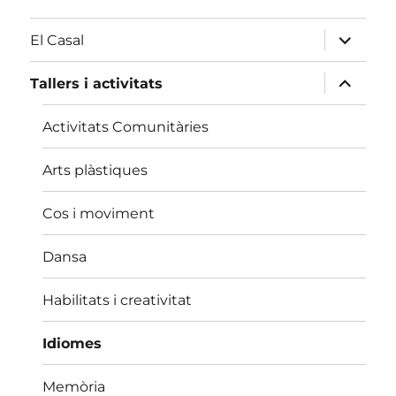
amplia
El Casal
el
menú
fill
amplia
Tallers i activitats
el
menú
fill
Activitats Comunitàries
Arts plàstiques
Cos i moviment
Dansa
Habilitats i creativitat
Idiomes
Memòria