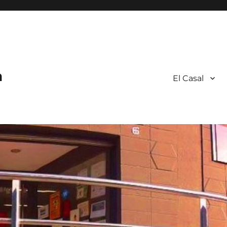
a
El Casal