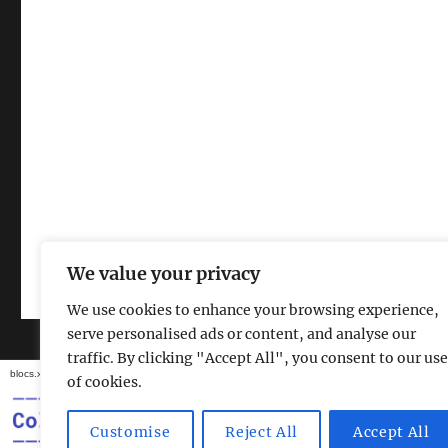
Casal de Barri La Verneda
Gràcies al WordPress
We value your privacy
We use cookies to enhance your browsing experience,
serve personalised ads or content, and analyse our
traffic. By clicking "Accept All", you consent to our use
blocs.xarxanet.org és un projecte de:
Forma part de:
of cookies.
Customise
Reject All
Accept All