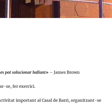
s pot solucionar ballant»
– James Brown
r-se, fer exercici.
activitat important al Casal de Barri, organitzant-se