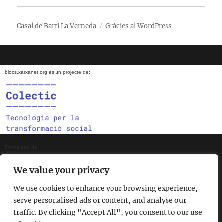
el
menú
fill
Casal de Barri La Verneda
Gràcies al WordPress
blocs.xarxanet.org és un projecte de:
Forma part de:
We value your privacy
We use cookies to enhance your browsing experience,
En col·laboració amb:
serve personalised ads or content, and analyse our
traffic. By clicking "Accept All", you consent to our use