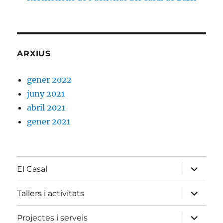
ARXIUS
gener 2022
juny 2021
abril 2021
gener 2021
amplia
El Casal
el
menú
fill
amplia
Tallers i activitats
el
menú
fill
amplia
Projectes i serveis