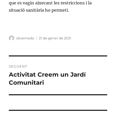
que es vagin aixecant les restriccions i la
situació sanitària ho permeti.
Autor
cbverneda
Publicat
21 de gener de 2021
el
Navegació
SEGÜENT
d'entrades
Activitat Creem un Jardí
Entrada
Comunitari
següent: