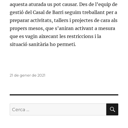
aquesta aturada us pot causar. Des de l’equip de
gestió del Casal de Barri seguim treballant per a
preparar activitats, tallers i projectes de cara als
propers mesos, que s’aniran activant a mesura
que es vagin aixecant les restriccions i la
situació sanitària ho permeti.
Publicat
21 de gener de 2021
el
CE
Cerca: