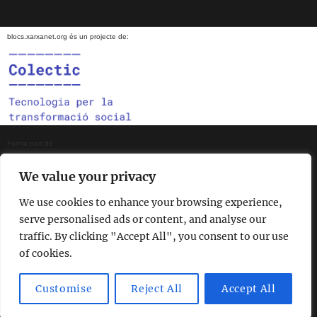
blocs.xarxanet.org és un projecte de:
Forma part de:
We value your privacy
We use cookies to enhance your browsing experience,
En col·laboració amb:
serve personalised ads or content, and analyse our
traffic. By clicking "Accept All", you consent to our use
of cookies.
Amb el suport de:
Customise
Reject All
Accept All