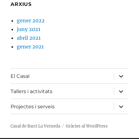
ARXIUS
gener 2022
juny 2021
abril 2021
gener 2021
amplia
El Casal
el
menú
fill
amplia
Tallers i activitats
el
menú
fill
amplia
Projectes i serveis
el
menú
fill
Casal de Barri La Verneda
Gràcies al WordPress