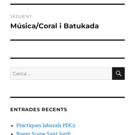
SEGÜENT
Música/Coral i Batukada
Entrada
següent:
CE
Cerca:
ENTRADES RECENTS
Pràctiques laborals PDC2
Room Scape Sant Jordi