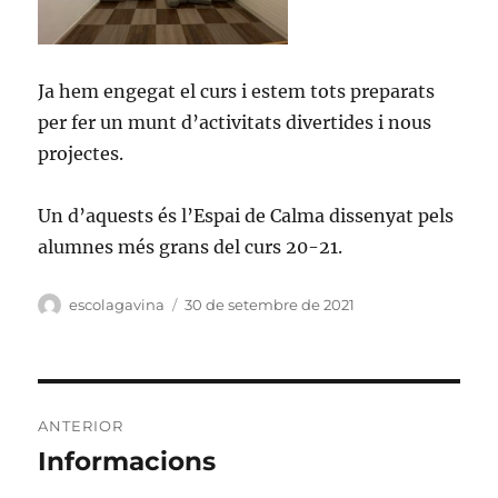
Ja hem engegat el curs i estem tots preparats
per fer un munt d’activitats divertides i nous
projectes.
Un d’aquests és l’Espai de Calma dissenyat pels
alumnes més grans del curs 20-21.
Autor
escolagavina
Publicat
30 de setembre de 2021
el
Navegació
ANTERIOR
d'entrades
Informacions
Entrada
anterior: