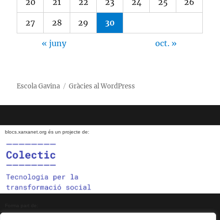
20
21
22
23
24
25
26
27
28
29
30
« juny
oct. »
Escola Gavina
Gràcies al WordPress
blocs.xarxanet.org és un projecte de:
Forma part de: