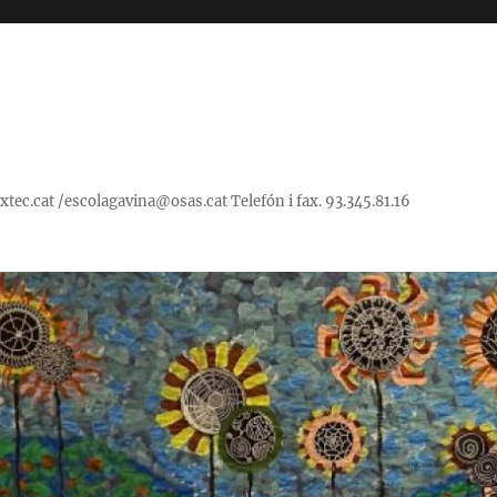
ec.cat /escolagavina@osas.cat Telefón i fax. 93.345.81.16