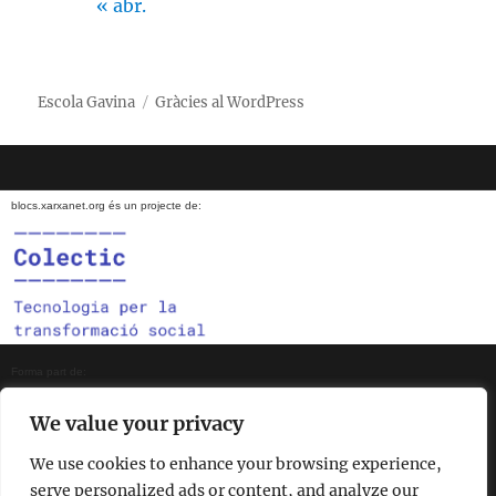
« abr.
Escola Gavina
Gràcies al WordPress
blocs.xarxanet.org és un projecte de:
Forma part de:
We value your privacy
We use cookies to enhance your browsing experience,
En col·laboració amb:
serve personalized ads or content, and analyze our