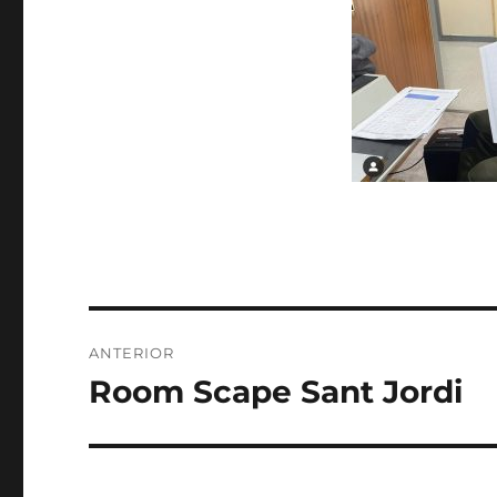
Navegació
ANTERIOR
d'entrades
Room Scape Sant Jordi
Entrada
anterior: