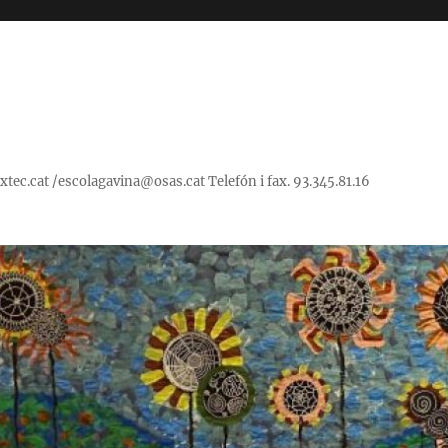
ec.cat /escolagavina@osas.cat Telefón i fax. 93.345.81.16