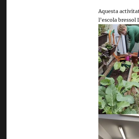
Aquesta activita
l’escola bressol 