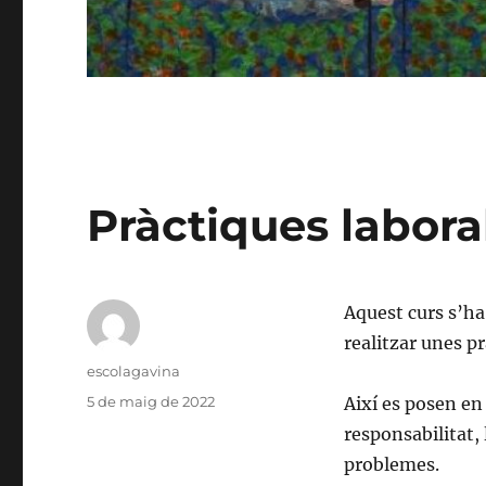
Pràctiques labor
Aquest curs s’ha
realitzar unes pr
Autor
escolagavina
Publicat
5 de maig de 2022
Així es posen en
el
responsabilitat, 
problemes.