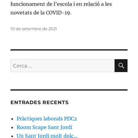
funcionament de l’escola i en relació a les
novetats de la COVID-19.
Publicat
10 de setembre de 2021
el
CE
Cerca:
ENTRADES RECENTS
Pràctiques laborals PDC2
Room Scape Sant Jordi
Un Sant Jordi molt dolç…