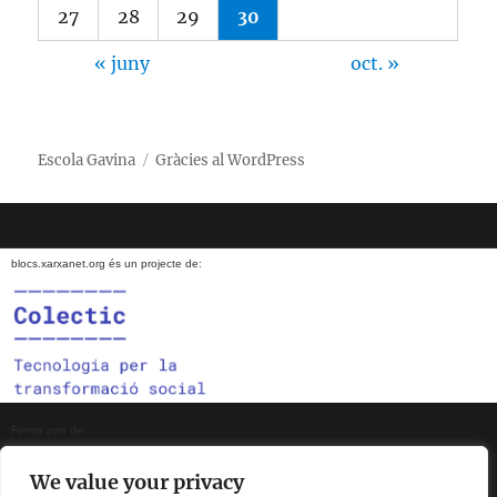
27
28
29
30
« juny
oct. »
Escola Gavina
Gràcies al WordPress
blocs.xarxanet.org és un projecte de:
Forma part de:
We value your privacy