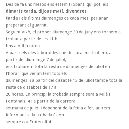
Des de fa uns mesos ens estem trobant, qui pot, els
dimarts tarda, dijous matí, divendres
tarda
i els últims diumenges de cada mes, per anar
preparant el guarnit.
Seguint això, el proper diumenge 30 de juny ens tornem a
trobar a partir de les 11 h
fins a mitja tarda.
A part dels dies laborables que fins ara ens trobem, a
partir del diumenge 7 de juliol,
ens trobarem tota la resta de diumenges de juliol en
l’horari que venim fent tots els
diumenges, i a partir del dissabte 13 de juliol també tota la
resta de dissabtes de 17 a
20 hores. En principi la trobada sempre serà a Milà i
Fontanals, 4 i a partir de la darrera
setmana de juliol i depenent de la feina a fer, anirem
informant si la trobada és on
sempre o a Fraternitat.