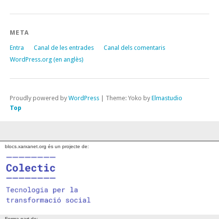
META
Entra
Canal de les entrades
Canal dels comentaris
WordPress.org (en anglès)
Proudly powered by
WordPress
|
Theme: Yoko by
Elmastudio
Top
blocs.xarxanet.org és un projecte de:
Forma part de: