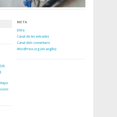
META
Entra
Canal de les entrades
Canal dels comentaris
WordPress.org (en anglès)
026
E
 Major
acions
S