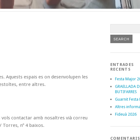
ENTRADES
RECENTS
es. Aquests espais es on desenvolupen les
Festa Major 2
estoltes, entre altres.
GRAELLADA D
BUTIFARRES
Guarnit Festa
Altres inform
Fideuà 2026
i vols contactar amb nosaltres vià correu
/ Torres, nº 4 baixos.
COMENTARI