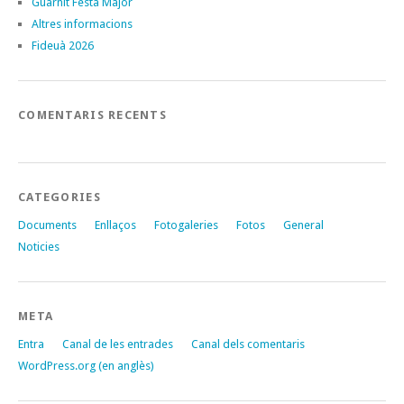
Guarnit Festa Major
Altres informacions
Fideuà 2026
COMENTARIS RECENTS
CATEGORIES
Documents
Enllaços
Fotogaleries
Fotos
General
Noticies
META
Entra
Canal de les entrades
Canal dels comentaris
WordPress.org (en anglès)