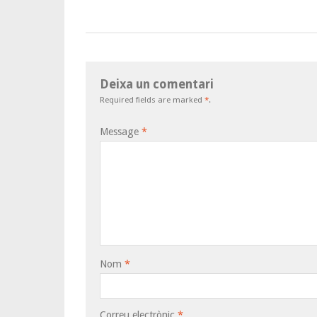
Deixa un comentari
Required fields are marked
*
.
Message
*
Nom
*
Correu electrònic
*