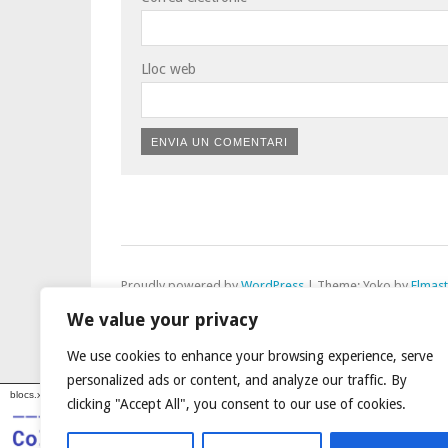
Lloc web
Proudly powered by
WordPress
|
Theme: Yoko by
Elmas
Top
We value your privacy
We use cookies to enhance your browsing experience, serve
personalized ads or content, and analyze our traffic. By
blocs.xarxanet.org és un projecte de:
Forma part de:
clicking "Accept All", you consent to our use of cookies.