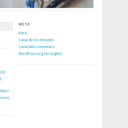
META
Entra
Canal de les entrades
Canal dels comentaris
WordPress.org (en anglès)
026
E
 Major
acions
S