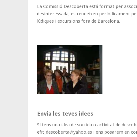
La Comissió Descoberta está format per associa
desinteressada, es reuneixen periódicament per 
lúdiques i excursions fora de Barcelona.
Envia les teves idees
Si tens una idea de sortida o activitat de desco
efit_descoberta@yahoo.es i ens posarem en con