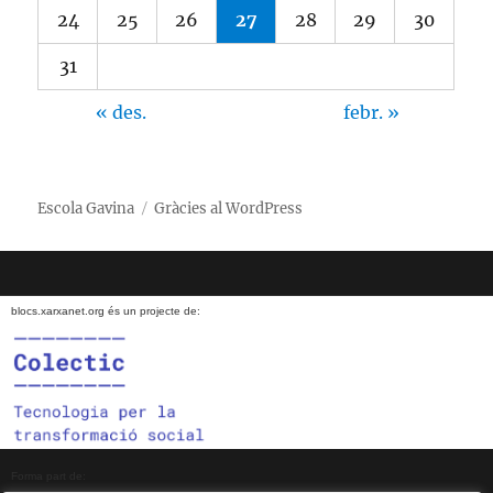
24
25
26
27
28
29
30
31
« des.
febr. »
Escola Gavina
Gràcies al WordPress
blocs.xarxanet.org és un projecte de:
Forma part de: