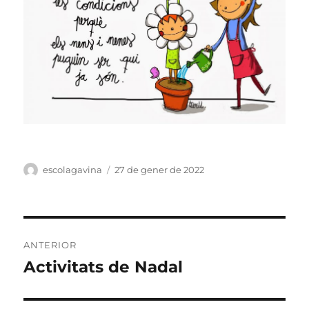
Autor
escolagavina
Publicat
27 de gener de 2022
el
Navegació
ANTERIOR
d'entrades
Activitats de Nadal
Entrada
anterior: