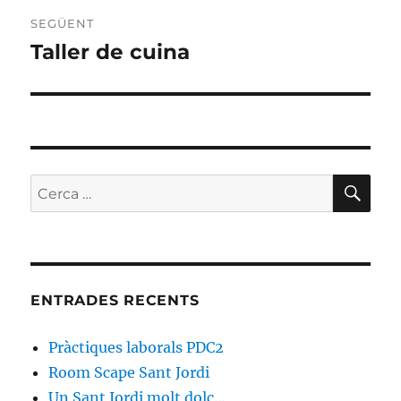
SEGÜENT
Taller de cuina
Entrada
següent:
CE
Cerca:
ENTRADES RECENTS
Pràctiques laborals PDC2
Room Scape Sant Jordi
Un Sant Jordi molt dolç…