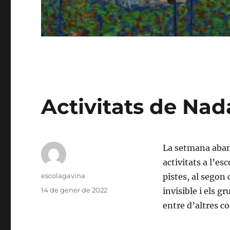
Activitats de Nad
La setmana aban
activitats a l’esc
Autor
escolagavina
pistes, al segon
Publicat
14 de gener de 2022
invisible i els 
el
entre d’altres co