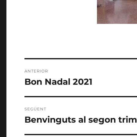
Navegació
ANTERIOR
d'entrades
Bon Nadal 2021
Entrada
anterior:
SEGÜENT
Benvinguts al segon trim
Entrada
següent: