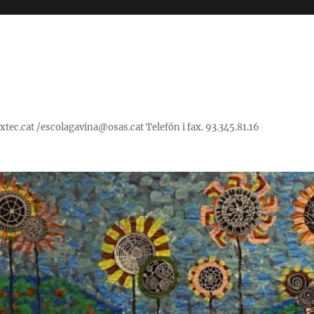
ec.cat /escolagavina@osas.cat Telefón i fax. 93.345.81.16