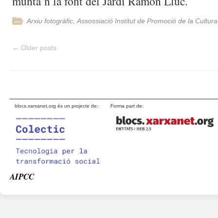
munta’n la font del Jardí Ramon Lluc.
Arxiu fotogràfic
,
Assossiació Institut de Promoció de la Cultur
←
Older posts
blocs.xarxanet.org és un projecte de:
Forma part de:
AIPCC