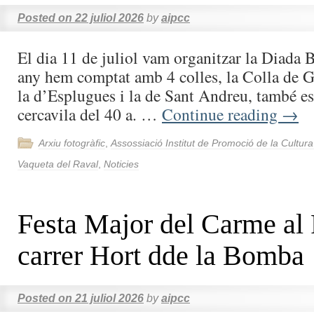
Posted on
22 juliol 2026
by
aipcc
El dia 11 de juliol vam organitzar la Diada 
any hem comptat amb 4 colles, la Colla de Gr
la d’Esplugues i la de Sant Andreu, també es 
cercavila del 40 a. …
Continue reading
→
Arxiu fotogràfic
,
Assossiació Institut de Promoció de la Cultur
Vaqueta del Raval
,
Noticies
Festa Major del Carme al
carrer Hort dde la Bomba
Posted on
21 juliol 2026
by
aipcc