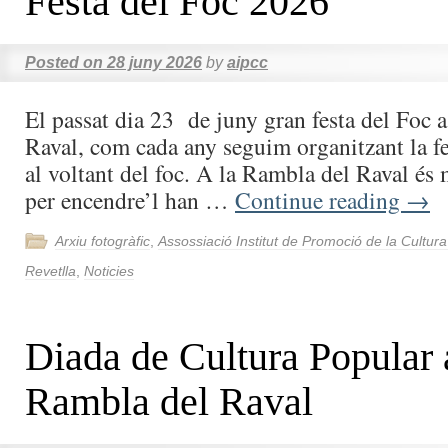
Festa del Foc 2026
Posted on
28 juny 2026
by
aipcc
El passat dia 23 de juny gran festa del Foc 
Raval, com cada any seguim organitzant la f
al voltant del foc. A la Rambla del Raval és
per encendre’l han …
Continue reading
→
Arxiu fotogràfic
,
Assossiació Institut de Promoció de la Cultur
Revetlla
,
Noticies
Diada de Cultura Popular 
Rambla del Raval